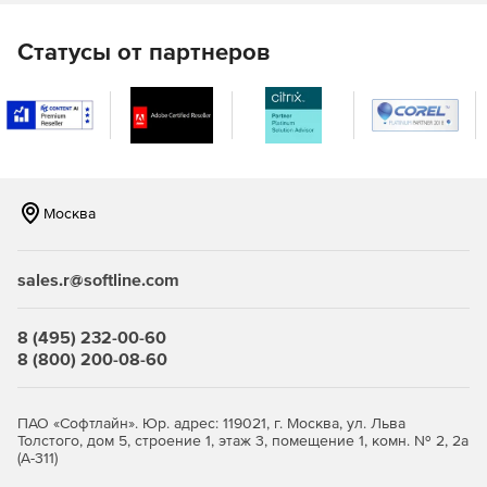
Ведущие студии, которые внедрили Redshift в рабочий
пайплайн, включают Technicolor, Polygon Pictures, Digital
Статусы от партнеров
Domain, DHX, Rainmaker, Encore Hollywood, Blizzard
Entertainment, FX3X, Original Force, Doodle Pictures Studio,
Jim Henson's Creature Shop, Guru Studio, Magnetic Dreams,
Muse VFX, Glassworks, MediaMonks, Hammerhead
Productions, FunnyFlux, студия анимации Blue Zoo, SHED и
Digital Dimension.
Москва
sales.r@softline.com
8 (495) 232-00-60
8 (800) 200-08-60
ПАО «Софтлайн». Юр. адрес: 119021, г. Москва, ул. Льва
Толстого, дом 5, строение 1, этаж 3, помещение 1, комн. № 2, 2а
(А-311)