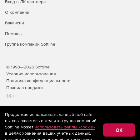
Вход в ЛК партнера
О компании
Вакансии
Помощь
Группа компаний Softline
© 1993—2026 Softline
Условия использования
Политика конфиденциальности
Правила продажи
14+
Продолжая использовать данный веб-сайт,
На информационном ресурсе store.softline.ru применяются
вы соглашаетесь с тем, что группа компаний
рекомендательные технологии
(информационные технологии
Softline может
использовать файлы «cookie»
предоставления информации на основе сбора,
OK
в целях хранения ваших учетных данных,
систематизации и анализа сведений, относящихся к
предпочтениям пользователей сети «Интернет»,
параметров и предпочтений, оптимизации