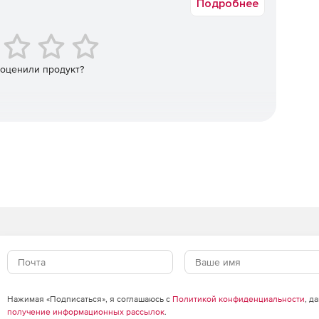
Подробнее
очий пайплайн, включают Technicolor, Polygon Pictures,
Blizzard Entertainment, FX3X, Original Force, Doodle
 оценили продукт?
 Studio, Magnetic Dreams, Muse VFX, Glassworks,
студия анимации Blue Zoo, SHED и Digital Dimension.
Нажимая «Подписаться», я соглашаюсь с
Политикой конфиденциальности
, д
получение информационных рассылок
.