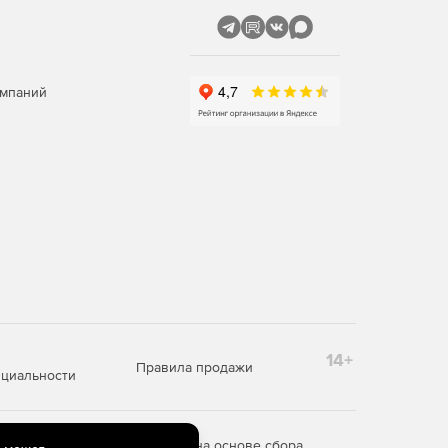
омпаний
14+
Правила продажи
циальности
редоставления информации на основе сбора,