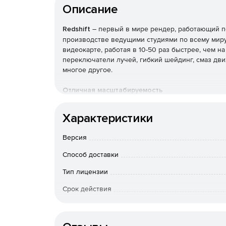
Описание
Redshift
– первый в мире рендер, работающий п
производстве ведущими студиями по всему миру
видеокарте, работая в 10-50 раз быстрее, чем н
переключатели лучей, гибкий шейдинг, смаз дв
многое другое.
Отличная масштабируемость
Рендеринг сцен с сотнями миллионов полигонов 
Характеристики
занимают менее 1 Гб памяти видеокарты. Благода
сцены могут включать в себя практически неогр
Версия
пользователь не столкнетесь с нехваткой памят
Способ доставки
Интеграция
Тип лицензии
Redshift легко интегрируется с 3ds Max, Cinema 
Срок действия
плагины включены бесплатно со всеми автономн
популярные сторонние плагины, включая Forest Pac
Тип организации
а также расширенные функции хост-приложений, т
Houdini и примитивы объемы и VDB. Плагин Redsh