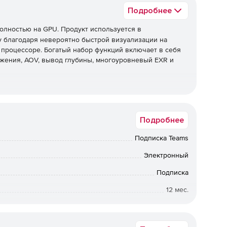
Подробнее
олностью на GPU. Продукт используется в
 благодаря невероятно быстрой визуализации на
а процессоре. Богатый набор функций включает в себя
ижения, AOV, вывод глубины, многоуровневый EXR и
и терабайт текстур. Десятки миллионов треугольников
Подробнее
ря передовой технологии out-of-core в Redshift все
аниченное количество и размер текстур, при этом
Подписка Teams
и или сбоями.
Электронный
Подписка
4D, Houdini, Katana и Maya с помощью плагинов. Все
12 мес.
ыми лицензиями Redshift. Redshift поддерживает
k (3ds Max), Ornatrix (3ds Max и Maya) и Golaem (Maya),
Коммерческая
акие как MoGraph (Cinema 4D), XGen (Maya), инстанции
ift для Blender находится в разработке.