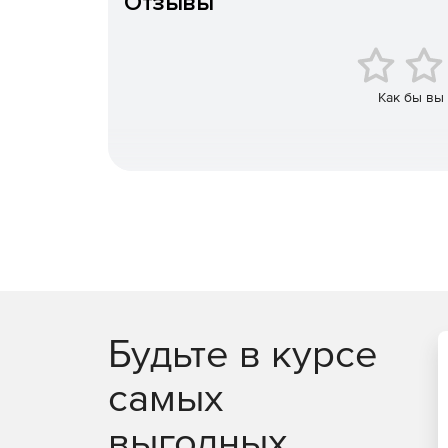
Отзывы
Кто использует Redshift?
Ведущие студии, которые внедрили Redshift в раб
Digital Domain, DHX, Rainmaker, Encore Hollywood, 
Как бы вы
Pictures Studio, Jim Henson's Creature Shop, Guru
MediaMonks, Hammerhead Productions, FunnyFlux, 
Будьте в курсе
самых
выгодных