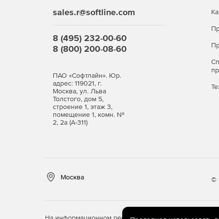
sales.r@softline.com
Ка
Пр
8 (495) 232-00-60
Пр
8 (800) 200-08-60
С
п
ПАО «Софтлайн». Юр.
адрес: 119021, г.
Те
Москва, ул. Льва
Толстого, дом 5,
строение 1, этаж 3,
помещение 1, комн. №
2, 2а (А-311)
Москва
© 
На информационном ресурсе store.softline.ru примен