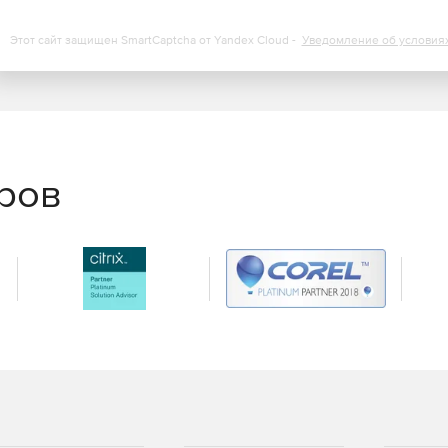
Этот сайт защищен SmartCaptcha от Yandex Cloud -
Уведомление об условия
еров