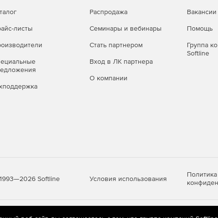
талог
Распродажа
Вакансии
айс-листы
Семинары и вебинары
Помощь
оизводители
Стать партнером
Группа к
Softline
пециальные
Вход в ЛК партнера
редложения
О компании
хподдержка
Политика
Условия использования
1993—2026 Softline
конфиден
яются
рекомендательные технологии
(информационные технологии п