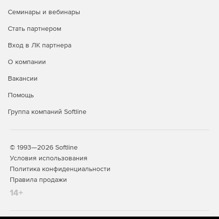
в пакетном режиме и выполнение с чередованием
Семинары и вебинары
для многооператорных функций с табличными
значениями.
Стать партнером
Вход в ЛК партнера
Автоматическая настройка базы данных
предоставляет сведения о возможных проблемах с
О компании
обработкой запросов и рекомендуемые решения.
Вакансии
Новые возможности для баз данных графов,
Помощь
предназначенные для моделирования связей
«многие ко многим».
Группа компаний Softline
Инструмент Database Tuning Advisor (DTA) получил
дополнительные функции и более высокую
производительность.
© 1993—2026 Softline
Условия использования
Усовершенствования работы в памяти включают
Политика конфиденциальности
поддержку вычисляемых столбцов в
Правила продажи
оптимизированных для памяти таблицах, а также
14+
полную поддержку функций JSON и оператор CROSS
APPLY для модулей, скомпилированных в
собственном коде.