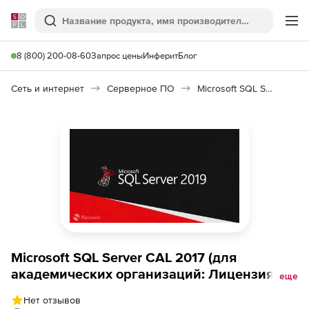
Softline
Поиск
Ме
8 (800) 200-08-60
Запрос цены
Инферит
Блог
Сеть и интернет
Серверное ПО
Microsoft SQL Server CAL
Microsoft SQL Server CAL 2017 (для
академических организаций: Лицензия
еще
Open License + Software Assurance,
Нет отзывов
LicSAPk), Russian No Level Device