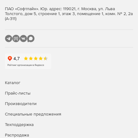
эффективной работы с данными любых типов и
форматов.
ПАО «Софтлайн». Юр. адрес: 119021, г. Москва, ул. Льва
Толстого, дом 5, строение 1, этаж 3, помещение 1, комн. № 2, 2а
(А-311)
Консолидация серверов
SQL Server помогает снизить затраты на серверное
оборудование и на сопровождение за счет гибкой
технологии консолидации серверов в совокупности с
развитыми возможностями для управления серверной
инфраструктурой и высокой производительностью.
Ядро СУБД SQL Server
Каталог
Возобновляемая перестройка индексов в
Прайс-листы
подключенном режиме: позволяет возобновить эту
операцию с момента остановки после сбоя.
Производители
Новое поколение функций обработки запросов,
Специальные предложения
использующих стратегии оптимизации для адаптации
к среде выполнения рабочих нагрузок приложений:
Техподдержка
адаптивные соединения в пакетном режиме, обратная
Распродажа
связь по временно предоставляемому буферу памяти