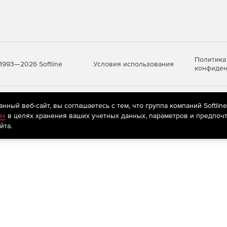
)
14 или SQL Server 2016 до SQL Server Master Data
ельность и усовершенствованный интерфейс.
ло значительно ускорить промежуточную обработку
Политика
Условия использования
1993—2026 Softline
конфиден
яются
рекомендательные технологии
(информационные технологии п
ный веб-сайт, вы соглашаетесь с тем, что группа компаний Softlin
ество улучшений для табличных моделей. К ним
предпочтениям пользователей сети «Интернет», находящихся на те
e»
в целях хранения ваших учетных данных, параметров и предпочт
йта.
по умолчанию для Analysis Services.
ы метаданных табличных моделей.
е полей дат.
Query) и поддержка существующих источников данных