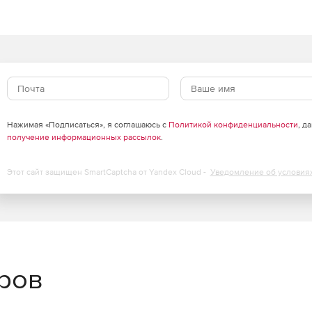
 любых типов и форматов.
ное оборудование и на сопровождение за счет гибкой
ости с развитыми возможностями для управления
дительностью.
Нажимая «Подписаться», я соглашаюсь с
Политикой конфиденциальности
, д
получение информационных рассылок
.
дключенном режиме: позволяет возобновить эту
Этот сайт защищен SmartCaptcha от Yandex Cloud -
Уведомление об условия
ов, использующих стратегии оптимизации для
узок приложений: адаптивные соединения в пакетном
ставляемому буферу памяти в пакетном режиме и
торных функций с табличными значениями.
еров
доставляет сведения о возможных проблемах с
ния.