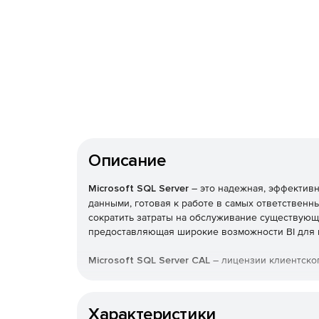
Описание
Microsoft SQL Server
– это надежная, эффектив
данными, готовая к работе в самых ответствен
сократить затраты на обслуживание существующ
предоставляющая широкие возможности BI для 
Microsoft SQL Server CAL
– лицензии клиентског
Бизнес-аналитика
Характеристики
Платформа бизнес-анализа SQL Server, тесно инте