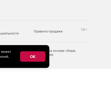
14+
Правила продажи
циальности
редоставления информации на основе сбора,
e может
рритории Российской Федерации)
OK
ений,