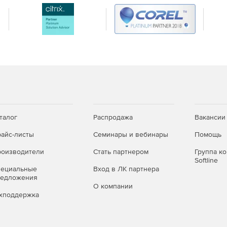
 предназначенные для моделирования связей «многие
получил дополнительные функции и более высокую
чают поддержку вычисляемых столбцов в
также полную поддержку функций JSON и оператор
х в собственном коде.
талог
Распродажа
Вакансии
айс-листы
Семинары и вебинары
Помощь
 поддерживает SQL Server на Linux, и новый пакет
омандной строки.
оизводители
Стать партнером
Группа к
Softline
пециальные
Вход в ЛК партнера
ельно упрощает запуск SSIS на множестве компьютеров.
редложения
О компании
Data теперь поддерживают подключение к веб-каналам
хподдержка
soft Dynamics CRM Online.