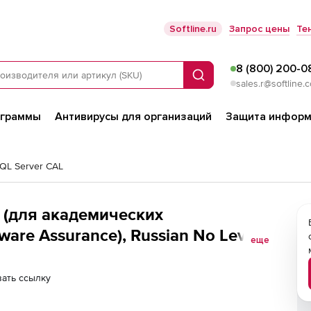
Softline.ru
Запрос цены
Те
8 (800) 200-0
Поиск
sales.r@softline.
ограммы
Антивирусы для организаций
Защита информ
SQL Server CAL
7 (для академических
are Assurance), Russian No Level
еще
ать ссылку