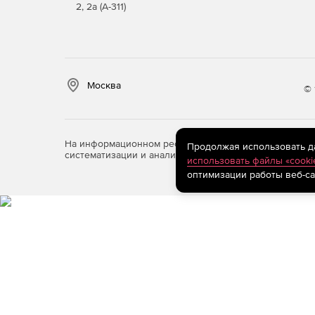
Службы SQL Server Master Data Services (MDS
2, 2а (А-311)
Обновление с SQL Server 2012, SQL Server 20
Services обеспечит улучшенную производит
Использование хранимой процедуры позволи
Москва
© 
миллионов записей.
Службы SQL Server Analysis Services (SSAS)
На информационном ресурсе store.softline.ru примен
Продолжая использовать дан
SQL Server Analysis Services включает множ
систематизации и анализа сведений, относящихся к 
использовать файлы «cooki
относятся следующие объекты.
оптимизации работы веб-са
Табличный режим стал параметром установки 
Безопасность на уровне объектов для защит
Возможность легко создавать связи на основ
Новые источники получения данных (Power 
DirectQuery для запросов на языке M.