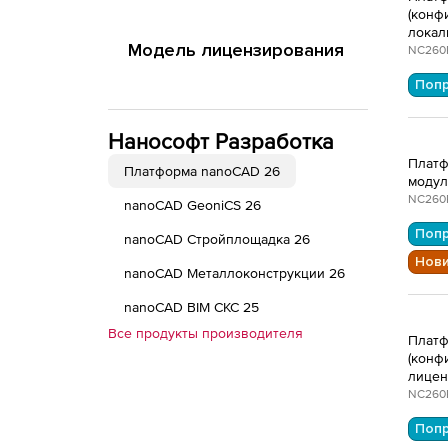
(конфи
локал
Модель лицензирования
NC260
Поп
Нанософт Разработка
Платф
Платформа nanoCAD 26
модул
NC260
nanoCAD GeoniCS 26
Поп
nanoCAD Стройплощадка 26
Нов
nanoCAD Металлоконструкции 26
nanoCAD BIM СКС 25
Все продукты производителя
Платф
(конфи
лицен
NC260
Поп