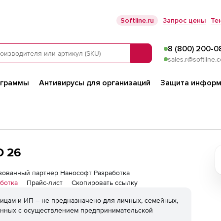
Softline.ru
Запрос цены
Те
8 (800) 200-0
Поиск
sales.r@softline.
ограммы
Антивирусы для организаций
Защита информ
D 26
ризованный партнер Нанософт Разработка
ботка
Прайс-лист
Скопировать ссылку
ицам и ИП – не предназначено для личных, семейных,
анных с осуществлением предпринимательской