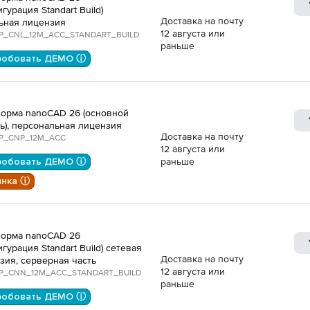
гурация Standart Build)
Доставка на почту
ьная лицензия
12 августа или
P_CNL_12M_ACC_STANDART_BUILD
раньше
робовать ДЕМО ⓘ
орма nanoCAD 26 (основной
ь), персональная лицензия
Доставка на почту
P_CNP_12M_ACC
12 августа или
робовать ДЕМО ⓘ
раньше
инка ⓘ
орма nanoCAD 26
гурация Standart Build) сетевая
Доставка на почту
зия, серверная часть
12 августа или
P_CNN_12M_ACC_STANDART_BUILD
раньше
робовать ДЕМО ⓘ