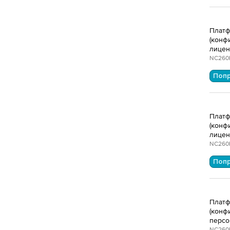
Платф
(конфи
лицен
NC260
Поп
Платф
(конф
лицен
NC260
Поп
Платф
(конфи
персо
NC260