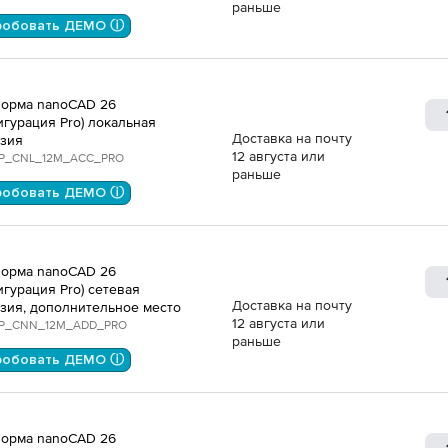
раньше
робовать ДЕМО ⓘ
орма nanoCAD 26
игурация Pro) локальная
Доставка на почту
зия
12 августа или
P_CNL_12M_ACC_PRO
раньше
робовать ДЕМО ⓘ
орма nanoCAD 26
игурация Pro) сетевая
Доставка на почту
зия, дополнительное место
12 августа или
P_CNN_12M_ADD_PRO
раньше
робовать ДЕМО ⓘ
орма nanoCAD 26