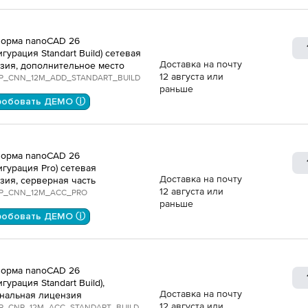
орма nanoCAD 26
гурация Standart Build) сетевая
Доставка на почту
зия, дополнительное место
12 августа или
P_CNN_12M_ADD_STANDART_BUILD
раньше
робовать ДЕМО ⓘ
орма nanoCAD 26
игурация Pro) сетевая
Доставка на почту
зия, серверная часть
12 августа или
P_CNN_12M_ACC_PRO
раньше
робовать ДЕМО ⓘ
орма nanoCAD 26
гурация Standart Build),
Доставка на почту
нальная лицензия
12 августа или
P_CNP_12M_ACC_STANDART_BUILD