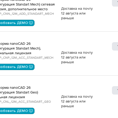
игурация Standart Mech) сетевая
Доставка на почту
зия, дополнительное место
12 августа или
P_CNN_12M_ADD_STANDART_MECH
раньше
робовать ДЕМО ⓘ
орма nanoCAD 26
игурация Standart Mech),
Доставка на почту
нальная лицензия
12 августа или
P_CNP_12M_ACC_STANDART_MECH
раньше
робовать ДЕМО ⓘ
орма nanoCAD 26
игурация Standart Geo)
Доставка на почту
ьная лицензия
12 августа или
P_CNL_12M_ACC_STANDART_GEO
раньше
робовать ДЕМО ⓘ