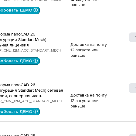
раньше
робовать ДЕМО ⓘ
орма nanoCAD 26
игурация Standart Mech)
Доставка на почту
ьная лицензия
12 августа или
P_CNL_12M_ACC_STANDART_MECH
раньше
робовать ДЕМО ⓘ
орма nanoCAD 26
игурация Standart Mech) сетевая
Доставка на почту
зия, серверная часть
12 августа или
P_CNN_12M_ACC_STANDART_MECH
раньше
робовать ДЕМО ⓘ
орма nanoCAD 26