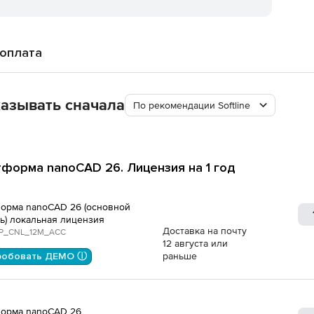
 оплата
азывать сначала
По рекомендации Softline
форма nanoCAD 26. Лицензия на 1 год
орма nanoCAD 26 (основной
ь) локальная лицензия
Доставка на почту
P_CNL_12M_ACC
12 августа или
робовать ДЕМО ⓘ
раньше
орма nanoCAD 26