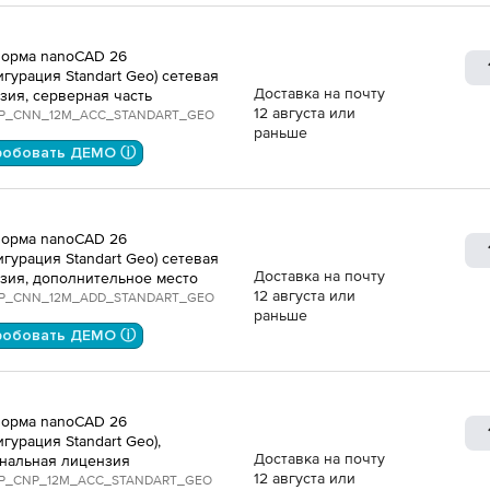
орма nanoCAD 26
игурация Standart Geo) сетевая
Доставка на почту
зия, серверная часть
12 августа или
P_CNN_12M_ACC_STANDART_GEO
раньше
робовать ДЕМО ⓘ
орма nanoCAD 26
игурация Standart Geo) сетевая
Доставка на почту
зия, дополнительное место
12 августа или
P_CNN_12M_ADD_STANDART_GEO
раньше
робовать ДЕМО ⓘ
орма nanoCAD 26
игурация Standart Geo),
Доставка на почту
нальная лицензия
12 августа или
P_CNP_12M_ACC_STANDART_GEO