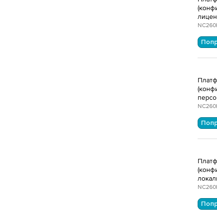
(конф
лицен
NC260
Поп
Платф
(конф
персо
NC260
Поп
Платф
(конф
локал
NC260
Поп