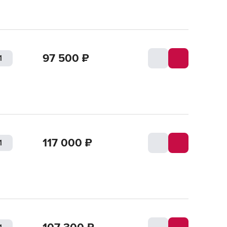
97 500
₽
117 000
₽