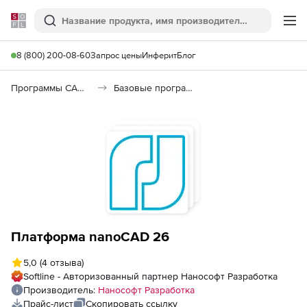
Softline
Поиск
Ме
8 (800) 200-08-60
Запрос цены
Инферит
Блог
Программы САПР и ГИС
Базовые программы
Платформа nanoCAD 26
5,0
(4 отзыва)
Softline - Авторизованный партнер Нанософт Разработка
Производитель:
Нанософт Разработка
Прайс-лист
Скопировать ссылку