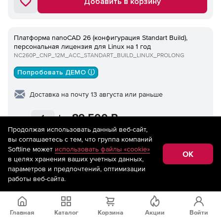
Добавить в корзину
Платформа nanoCAD 26 (конфигурация Standart Build),
персональная лицензия для Linux на 1 год
NC260P_CNP_12M_ACC_STANDART_BUILD_LINUX_PROLONG
Попробовать ДЕМО ⓘ
Доставка на почту 13 августа или раньше
89 500
₽
Продолжая использовать данный веб-сайт,
Добавить в корзину
вы соглашаетесь с тем, что группа компаний
Softline может
использовать файлы «cookie»
OK
в целях хранения ваших учетных данных,
параметров и предпочтений, оптимизации
Платформа nanoCAD 26 (конфигурация Pro), локальная
работы веб-сайта.
лицензия для Linux на 1 год
NC260P_CNL_12M_ACC_PRO_LINUX_PROLONG
Попробовать ДЕМО ⓘ
Главная
Каталог
Корзина
Акции
Войти