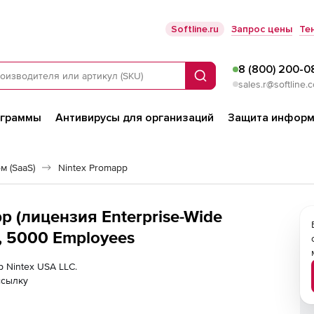
Softline.ru
Запрос цены
Те
8 (800) 200-0
Поиск
sales.r@softline.
ограммы
Антивирусы для организаций
Защита информ
 (SaaS)
Nintex Promapp
pp (лицензия Enterprise-Wide
), 5000 Employees
р Nintex USA LLC.
ссылку