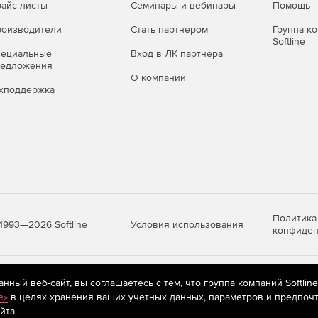
айс-листы
Семинары и вебинары
Помощь
оизводители
Стать партнером
Группа к
Softline
пециальные
Вход в ЛК партнера
редложения
О компании
хподдержка
Политика
Условия использования
1993—2026 Softline
конфиден
яются
рекомендательные технологии
(информационные технологии п
ный веб-сайт, вы соглашаетесь с тем, что группа компаний Softlin
предпочтениям пользователей сети «Интернет», находящихся на те
e»
в целях хранения ваших учетных данных, параметров и предпочт
йта.