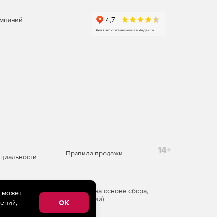
омпаний
14+
Правила продажи
циальности
редоставления информации на основе сбора,
e может
рритории Российской Федерации)
OK
ений,