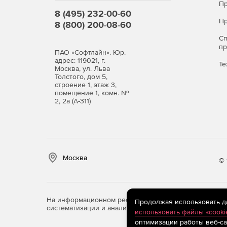
Пр
8 (495) 232-00-60
Пр
8 (800) 200-08-60
С
п
ПАО «Софтлайн». Юр.
адрес: 119021, г.
Те
Москва, ул. Льва
Толстого, дом 5,
строение 1, этаж 3,
помещение 1, комн. №
2, 2а (А-311)
Москва
© 
На информационном ресурсе store.softline.ru примен
Продолжая использовать дан
систематизации и анализа сведений, относящихся к 
использовать файлы «cooki
оптимизации работы веб-са