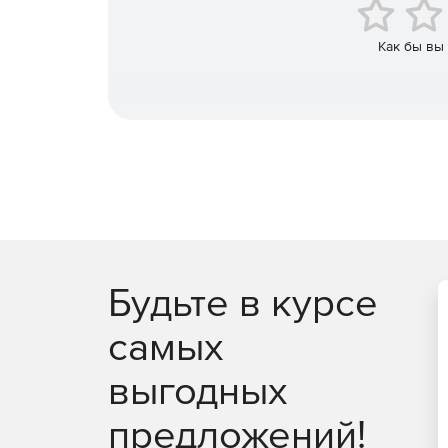
действующие процессы, а также установить обя
Как бы вы
Контроль изменений процесса и устранение не
Возможность эффективно сотрудничать и оптим
настраиваемых тегов #LEAN, #OFI и #Waste. От
большую гибкость. Можно создавать настраивае
процессы в глобальных группах.
Повышение производительности с картами проц
Персонализированные панели мониторинга обе
состояния в реальном времени. Пользователь м
информацию о состоянии процесса с помощью ст
Будьте в курсе
отслеживания каждого существующего процесса,
самых
выгодных
предложений!