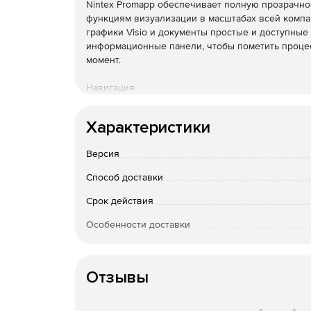
Nintex Promapp обеспечивает полную прозрачно
функциям визуализации в масштабах всей комп
графики Visio и документы простые и доступные
информационные панели, чтобы пометить проце
момент.
Навигация
Возможность оценить и улучшить свои процессы
Характеристики
владения процессами. Можно настроить свою па
утверждать процессы одним щелчком мыши.
Версия
Сотрудничество
Способ доставки
Простые, но мощные инструменты для совместн
Срок действия
обновлениями с командой и получать отзывы в
Особенности доставки
журналы изменений, обновления таблиц RACI и 
сторон повышают возможности аудита процессов
Обновления
Отзывы
Возможность назначить заинтересованных лиц и
одним щелчком мыши. Чтобы улучшить управлен