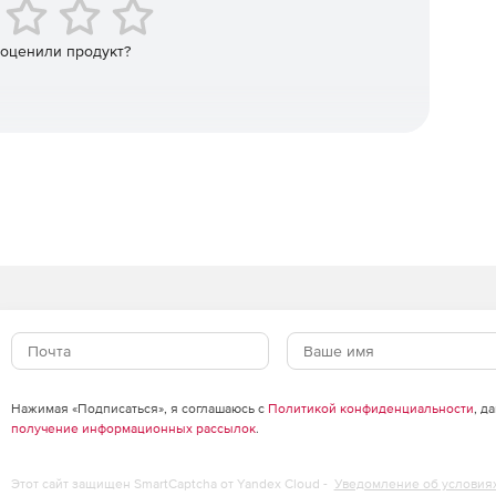
зательные подписи, эскалации и уведомления.
 оценили продукт?
эффективности
изировать процессы с помощью полностью
четы и пересчеты в реальном времени обеспечивают
мые списки вариантов, чтобы стандартизировать
ессов
спечивают полную видимость процессов с изменениями
ожет получать в реальном времени сводную
атистики участия команды и автоматического
 независимо от его текущего состояния.
Нажимая «Подписаться», я соглашаюсь с
Политикой конфиденциальности
, д
получение информационных рассылок
.
Этот сайт защищен SmartCaptcha от Yandex Cloud -
Уведомление об условия