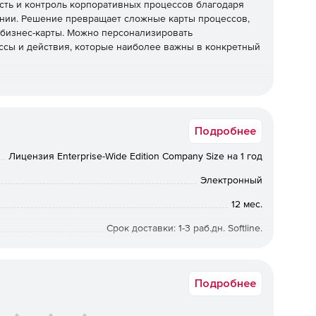
сть и контроль корпоративных процессов благодаря
ании. Решение превращает сложные карты процессов,
 бизнес-карты. Можно персонализировать
ссы и действия, которые наиболее важны в конкретный
 с помощью простых инструментов навигации и
Подробнее
нель с помощью фильтров, редактировать или
Лицензия Enterprise-Wide Edition Company Size на 1 год
Электронный
ой работы позволяют легко обмениваться
12 мес.
 режиме реального времени. Автоматизированные
Срок доставки: 1-3 раб.дн. Softline.
уведомления по электронной почте заинтересованных
 и вовлеченность сотрудников.
Подробнее
 редакторов, чтобы утверждать изменения в процессе
ие рисками необходимо внедрить контрольные точки в