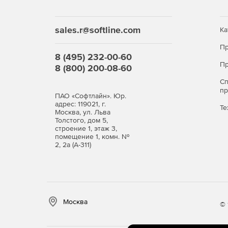
sales.r@softline.com
Ка
Пр
8 (495) 232-00-60
Пр
8 (800) 200-08-60
С
п
ПАО «Софтлайн». Юр.
адрес: 119021, г.
Те
Москва, ул. Льва
Толстого, дом 5,
строение 1, этаж 3,
помещение 1, комн. №
2, 2а (А-311)
Москва
© 