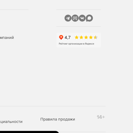
омпаний
14+
Правила продажи
циальности