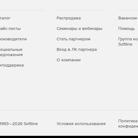
талог
Распродажа
Вакансии
айс-листы
Семинары и вебинары
Помощь
оизводители
Стать партнером
Группа к
Softline
пециальные
Вход в ЛК партнера
редложения
О компании
хподдержка
Политика
Условия использования
1993—2026 Softline
конфиден