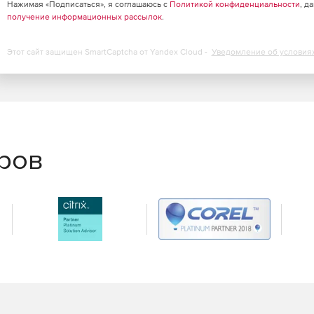
Нажимая «Подписаться», я соглашаюсь с
Политикой конфиденциальности
, д
получение информационных рассылок
.
Этот сайт защищен SmartCaptcha от Yandex Cloud -
Уведомление об условия
еров