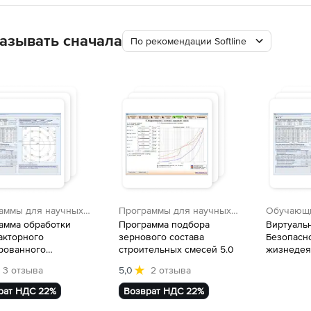
азывать сначала
По рекомендации Softline
аммы для научных
Программы для научных
Обучающ
тов
расчетов
амма обработки
Программа подбора
Виртуаль
акторного
зернового состава
Безопасн
рованного
строительных смесей 5.0
жизнедея
имента B-D13 1.0
труда
3 отзыва
5,0
2 отзыва
рат НДС 22%
Возврат НДС 22%