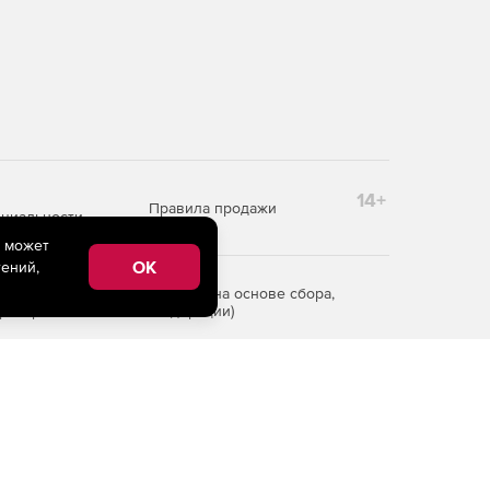
14+
Правила продажи
циальности
e может
OK
ений,
редоставления информации на основе сбора,
рритории Российской Федерации)