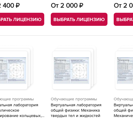
2 400 ₽
От 2 000 ₽
От 2 
РАТЬ ЛИЦЕНЗИЮ
ВЫБРАТЬ ЛИЦЕНЗИЮ
ВЫБРА
ющие программы
Обучающие программы
Обучающ
альная лаборатория
Виртуальная лаборатория
Виртуаль
влическое
общей физики: Механика
общей фи
ирование кольцевых,
твердых тел и жидкостей
Механиче
овых и
волны
нированных
роводных сетей