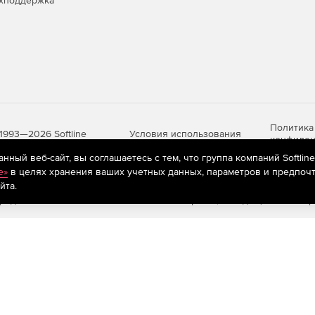
хподдержка
Политика
Условия использования
1993—2026 Softline
конфиден
ный веб-сайт, вы соглашаетесь с тем, что группа компаний Softlin
e»
в целях хранения ваших учетных данных, параметров и предпочт
йта.
яются
рекомендательные технологии
(информационные технологии п
предпочтениям пользователей сети «Интернет», находящихся на те