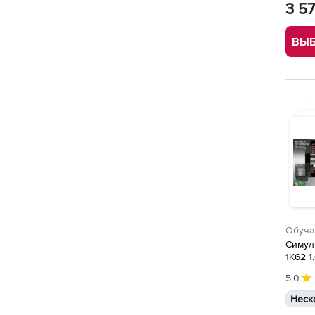
3 5
ВЫБ
Обуча
Симул
1К62 1
5,0