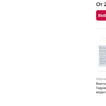
От 
ВЫБ
Обуча
Вирту
Гидра
модел
тупик
комби
водоп