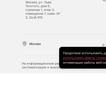
Те
Москва, ул. Льва
Толстого, дом 5,
строение 1, этаж 3,
помещение 1, комн. №
2, 2а (А-311)
Москва
© 
Продолжая использовать дан
использовать файлы «cooki
оптимизации работы веб-са
На информационном ресурсе store.softline.ru примен
систематизации и анализа сведений, относящихся к 