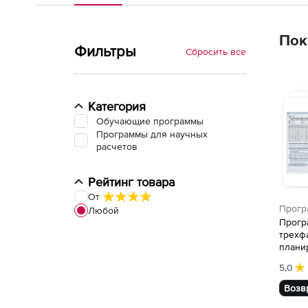
Пок
Фильтры
Сбросить все
Категория
Обучающие программы
Программы для научных
расчетов
Рейтинг товара
От
Прогр
Любой
расче
Прогр
трехф
плани
экспер
5,0
Возв