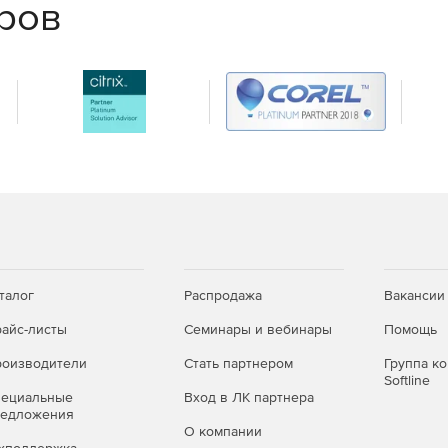
еров
талог
Распродажа
Вакансии
айс-листы
Семинары и вебинары
Помощь
оизводители
Стать партнером
Группа к
Softline
пециальные
Вход в ЛК партнера
редложения
О компании