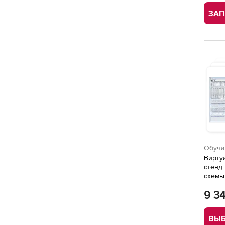
ЗАП
Обуча
Вирту
стенд
схемы
элект
9 34
ВЫБ