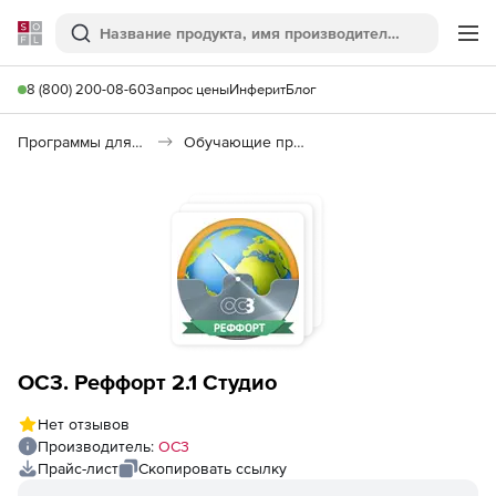
Softline
Поиск
Ме
8 (800) 200-08-60
Запрос цены
Инферит
Блог
Программы для образования и науки
Обучающие программы
ОС3. Реффорт 2.1 Студио
Нет отзывов
Производитель:
ОС3
Прайс-лист
Скопировать ссылку