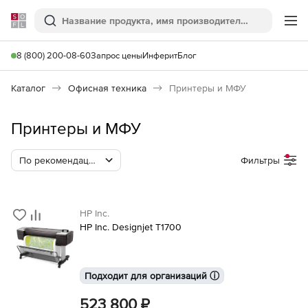
Softline
Поиск
Ме
8 (800) 200-08-60
Запрос цены
Инферит
Блог
Каталог
Офисная техника
Принтеры и МФУ
Принтеры и МФУ
По рекомендации Softline
Фильтры
HP Inc.
HP Inc. Designjet T1700
Подходит для организаций ⓘ
523 800 ₽