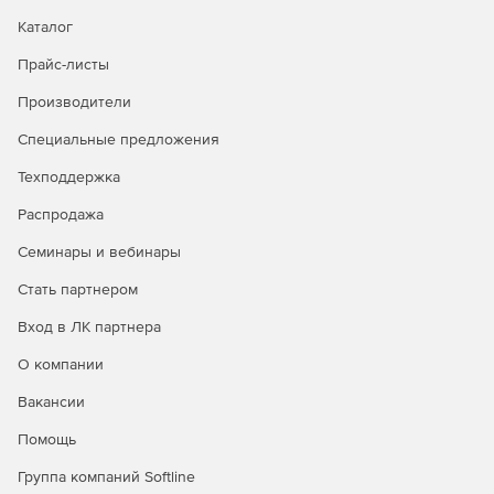
Доступ к новым релизам продуктов, форуму и базе
знаний Open-E.
Каталог
Прайс-листы
Производители
Техподдержка 24/7 Support:
Специальные предложения
Сопровождение клиентов по электронной почте и по
Техподдержка
телефону, а также через удаленный сеанс
подключения к компьютеру заказчика.
Распродажа
Семинары и вебинары
Приобретается на 1 или 3 года.
Стать партнером
Помощь по продуктам DSS V6, DSS V6 Lite, DSS V7 и
DSS V7 Lite.
Вход в ЛК партнера
Время ожидание на запрос техподдержки составляет
О компании
до 4 часов в круглосуточном режиме работы, включая
Вакансии
праздники и выходные.
Помощь
Немедленное реагирование в ответ на запросы по 5
срочным случаям.
Группа компаний Softline