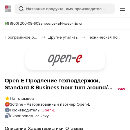
Softline
Поиск
Ме
8 (800) 200-08-60
Запрос цены
Инферит
Блог
Программное обеспечение для работы с файлами и дисками
Другие утилиты
Техническая поддержка по продуктам Open-E
Open-E Продление техподдержки,
Standard 8 Business hour turn around/
еще
phone or eMail
Нет отзывов
Softline - Авторизованный партнер Open-E
Производитель:
Open-E
Скопировать ссылку
Описание
Характеристики
Отзывы