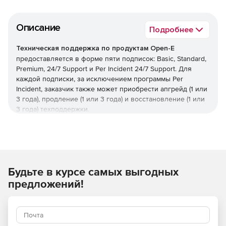
Описание
Подробнее
Техническая поддержка по продуктам Open-E
предоставляется в форме пяти подписок: Basic, Standard,
Premium, 24/7 Support и Per Incident 24/7 Support. Для
каждой подписки, за исключением программы Per
Incident, заказчик также может приобрести апгрейд (1 или
3 года), продление (1 или 3 года) и восстановление (1 или
3 года) техподдержки.
Техподдержка Basic:
Сопровождение клиентов по электронной почте.
Приобретается на 1 или 3 года.
Будьте в курсе самых выгодных
Помощь по продуктам DSS V6, DSS V6 Lite, DSS V7 и
предложений!
DSS V7 Lite.
Доступ к пользовательскому порталу Open-E, где
заказчик может оставить заявку о своей проблеме, и