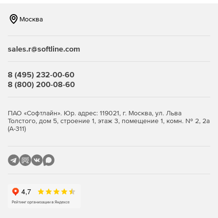
знаний Open-E.
Москва
Техподдержка Premium:
sales.r@softline.com
Сопровождение клиентов по электронной почте и по
телефону, а также через удаленный сеанс
8 (495) 232-00-60
подключения к компьютеру заказчика.
8 (800) 200-08-60
Приобретается на 1 или 3 года.
ПАО «Софтлайн». Юр. адрес: 119021, г. Москва, ул. Льва
Толстого, дом 5, строение 1, этаж 3, помещение 1, комн. № 2, 2а
Помощь по продуктам DSS V6, DSS V6 Lite, DSS V7 и
(А-311)
DSS V7 Lite.
Время ожидание на запрос техподдержки составляет
до 4 рабочих часов.
Доступ к пользовательскому порталу Open-E, где
заказчик может оставить заявку о своей проблеме, и
немедленно.