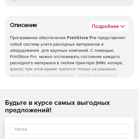
Описание
Подробнее
Программное обеспечение
PrintStore Pro
представляет
собой систему учета расходных материалов и
оборудования для крупных компаний. С помощью
PrintStore Pro можно отслеживать состояние каждого
расходного материала в любом принтере (МФУ, копире,
факсе), при этом время тратится только на указание
моментов замены расходников. Особое внимание в
программе уделено возможности одновременной работы
большого количества пользователей, что достигается
использованием SQL-сервера для хранения базы данных.
Решение использует встроенный редактор шаблонов
Будьте в курсе самых выгодных
отчетов, который позволяет изменить внешний вид
предложений!
любого отчета в программе и при необходимости
привести его к фирменному стилю компании.
Основные возможности: