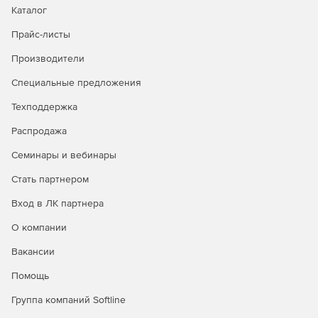
закладке отображаются все его заявки.
Каталог
Прайс-листы
Отчеты
в программе снабжены фильтрами, во многих
используется группировка данных. Они охватывают
Производители
все операции с оборудованием и расходными
материалами, а также есть сводные отчеты по
Специальные предложения
выбранному контрагенту, единице оборудования или
Техподдержка
номерного расходного материала. Всего текущая
версия содержит 74 шаблона отчетов.
Распродажа
Работа по сети
доступна без установки какого-либо
Семинары и вебинары
дополнительного ПО и сложных настроек. Просто
положите файл базы данных на сервер и откройте ее
Стать партнером
из программы. Путь к БД для данного пользователя
Вход в ЛК партнера
будет сохранен в реестре и при следующем запуске
программы автоматически будет открыта сетевая БД.
О компании
Многопользовательский режим
позволяет
Вакансии
использовать программу сотрудникам с различным
Помощь
уровнем доступа как к отдельным возможностям
программы, так и к филиалам компании.
Группа компаний Softline