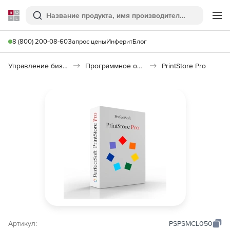
Softline
Поиск
Ме
8 (800) 200-08-60
Запрос цены
Инферит
Блог
Управление бизнесом, CRM/ERP
Программное обеспечение для учета компьютеров
PrintStore Pro
Артикул:
PSPSMCL050