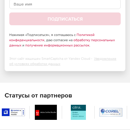
Учет оборудования:
приход, перемещение, ремонты,
списание.
ПОДПИСАТЬСЯ
Учет картриджей:
приход, перемещение, расход на
оборудование, списание, отображение оперативных
остатков.
Нажимая «Подписаться», я соглашаюсь с
Политикой
конфиденциальности
, даю согласие на
обработку персональных
данных
Расчет скорости расхода по каждому расходному
и
получение информационных рассылок
.
материалу
и времени, на которое хватит
существующего запаса, позволяет оптимизировать
Этот сайт защищен SmartCaptcha от Yandex Cloud -
Уведомление
количества на складах.
об условиях обработки данных
Мониторинг оборудования:
сбор информации с
принтеров, МФУ и других сетевых устройств по
протоколу SNMP и отображение в реальном времени.
Собираются данные по остаткам ресурсов, счетчикам
Статусы от партнеров
печати, размещению, версии firmware и т.д.
Отслеживание счетчиков печати
позволяет
привязывать информацию о текущем значении
счетчика принтера к операциям замены расходных
материалов, а также ремонта самого аппарата. Скоро