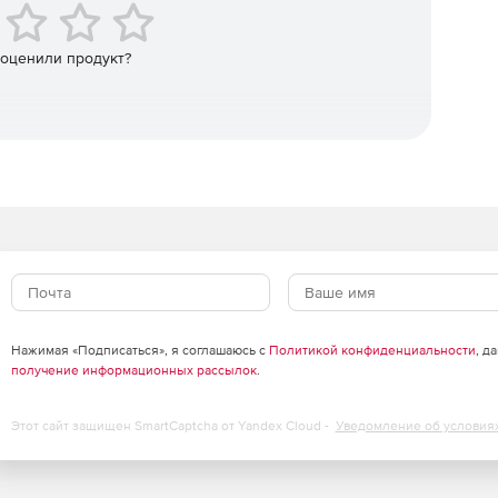
 оценили продукт?
Нажимая «Подписаться», я соглашаюсь с
Политикой конфиденциальности
, д
получение информационных рассылок
.
Этот сайт защищен SmartCaptcha от Yandex Cloud -
Уведомление об условия