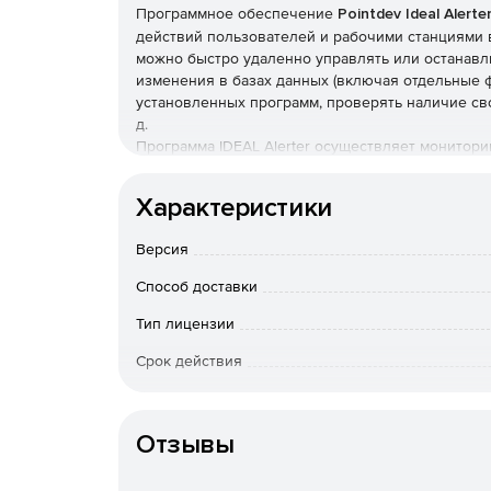
Программное обеспечение
Pointdev Ideal Alerte
действий пользователей и рабочими станциями 
можно быстро удаленно управлять или останавл
изменения в базах данных (включая отдельные ф
установленных программ, проверять наличие сво
д.
Программа IDEAL Alerter осуществляет мониторин
программного обеспечения, жестких дисков, жур
и т .д. Для каждого события можно задавать па
Характеристики
выполнения команд.
Версия
Способ доставки
Тип лицензии
Срок действия
Тип организации
Отзывы