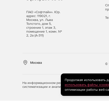
С
п
ПАО «Софтлайн». Юр.
адрес: 119021, г.
Те
Москва, ул. Льва
Толстого, дом 5,
строение 1, этаж 3,
помещение 1, комн. №
2, 2а (А-311)
Москва
© 
Продолжая использовать дан
На информационном ресурсе store.softline.ru примен
использовать файлы «cooki
систематизации и анализа сведений, относящихся к 
оптимизации работы веб-са