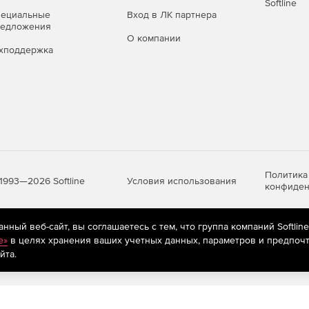
Softline
пециальные
Вход в ЛК партнера
редложения
О компании
хподдержка
Политика
Условия использования
1993—2026 Softline
конфиден
ный веб-сайт, вы соглашаетесь с тем, что группа компаний Softlin
яются
рекомендательные технологии
(информационные технологии п
e»
в целях хранения ваших учетных данных, параметров и предпочт
предпочтениям пользователей сети «Интернет», находящихся на те
йта.