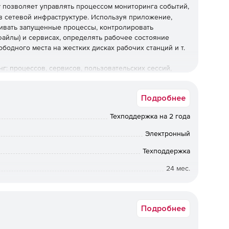
r
позволяет управлять процессом мониторинга событий,
в сетевой инфраструктуре. Используя приложение,
ивать запущенные процессы, контролировать
айлы) и сервисах, определять рабочее состояние
бодного места на жестких дисках рабочих станций и т.
г: процессов, сервисов, пользовательских сессий,
налов событий, файлов и папок, настроек регистрации
раметры и сценарий с целью автоматического
Подробнее
Техподдержка на 2 года
Электронный
Техподдержка
24 мес.
Коммерческая
Подробнее