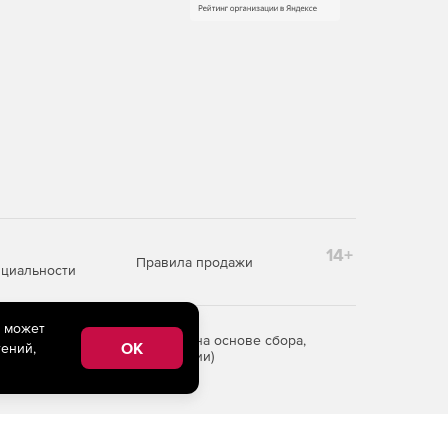
14+
Правила продажи
циальности
e может
редоставления информации на основе сбора,
OK
ений,
рритории Российской Федерации)