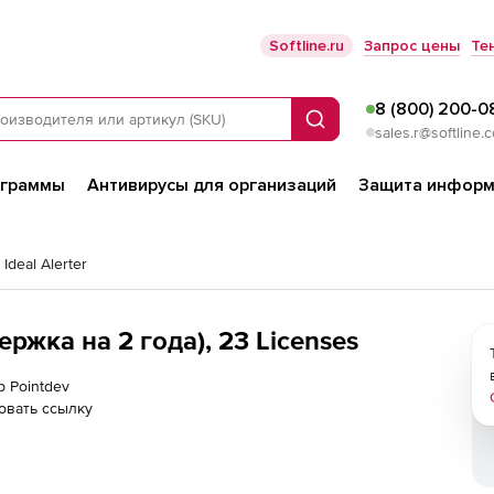
Softline.ru
Запрос цены
Те
8 (800) 200-0
Поиск
sales.r@softline.
ограммы
Антивирусы для организаций
Защита информ
 Ideal Alerter
держка на 2 года), 23 Licenses
р Pointdev
овать ссылку