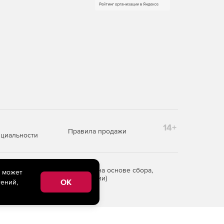
14+
Правила продажи
циальности
редоставления информации на основе сбора,
e может
рритории Российской Федерации)
OK
ений,