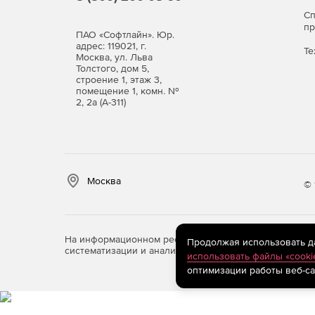
С
п
ПАО «Софтлайн». Юр.
адрес: 119021, г.
Те
Москва, ул. Льва
Толстого, дом 5,
строение 1, этаж 3,
помещение 1, комн. №
2, 2а (А-311)
Москва
© 
На информационном ресурсе store.softline.ru примен
Продолжая использовать дан
систематизации и анализа сведений, относящихся к 
использовать файлы «cooki
оптимизации работы веб-са