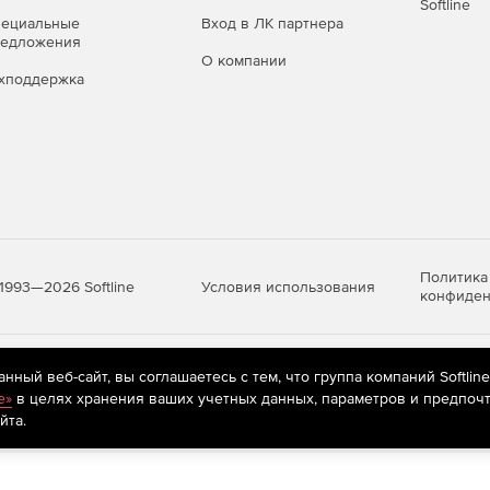
Softline
пециальные
Вход в ЛК партнера
редложения
О компании
хподдержка
Политика
Условия использования
1993—2026 Softline
конфиден
яются
рекомендательные технологии
(информационные технологии п
ный веб-сайт, вы соглашаетесь с тем, что группа компаний Softlin
предпочтениям пользователей сети «Интернет», находящихся на те
e»
в целях хранения ваших учетных данных, параметров и предпочт
йта.