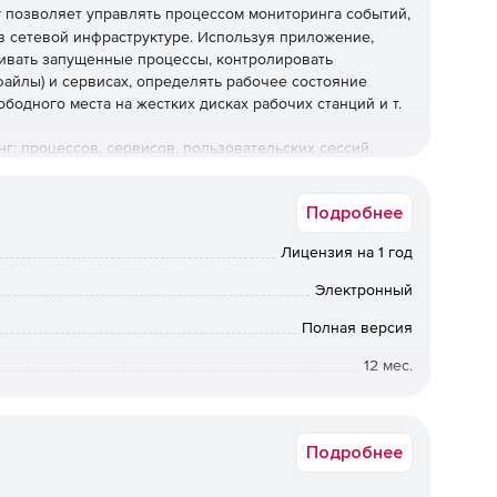
r
позволяет управлять процессом мониторинга событий,
в сетевой инфраструктуре. Используя приложение,
ивать запущенные процессы, контролировать
айлы) и сервисах, определять рабочее состояние
бодного места на жестких дисках рабочих станций и т.
г: процессов, сервисов, пользовательских сессий,
налов событий, файлов и папок, настроек регистрации
раметры и сценарий с целью автоматического
Подробнее
Лицензия на 1 год
Электронный
Полная версия
12 мес.
Коммерческая
Подробнее