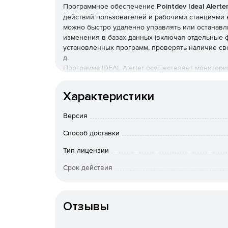
Программное обеспечение
Pointdev Ideal Alerte
действий пользователей и рабочими станциями 
можно быстро удаленно управлять или останавл
изменения в базах данных (включая отдельные ф
установленных программ, проверять наличие сво
д.
Программа IDEAL Alerter осуществляет мониторин
программного обеспечения, жестких дисков, жур
и т .д. Для каждого события можно задавать па
Характеристики
выполнения команд.
Версия
Способ доставки
Тип лицензии
Срок действия
Тип организации
Отзывы