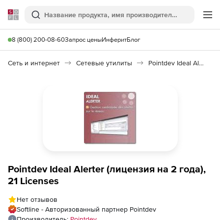
Softline
Поиск
Ме
8 (800) 200-08-60
Запрос цены
Инферит
Блог
Сеть и интернет
Сетевые утилиты
Pointdev Ideal Alerter
Pointdev Ideal Alerter (лицензия на 2 года),
21 Licenses
Нет отзывов
Softline - Авторизованный партнер Pointdev
Производитель:
Pointdev