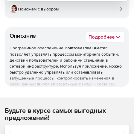
Поможем с выбором
Описание
Подробнее
Программное обеспечение
Pointdev Ideal Alerter
позволяет управлять процессом мониторинга событий,
действий пользователей и рабочими станциями в
сетевой инфраструктуре. Используя приложение, можно
быстро удаленно управлять или останавливать
запущенные процессы, контролировать изменения в
базах данных (включая отдельные файлы) и сервисах,
определять рабочее состояние установленных программ,
проверять наличие свободного места на жестких дисках
рабочих станций и т. д.
Программа IDEAL Alerter осуществляет мониторинг:
Будьте в курсе самых выгодных
процессов, сервисов, пользовательских сессий,
предложений!
программного обеспечения, жестких дисков, журналов
событий, файлов и папок, настроек регистрации и т .д.
Для каждого события можно задавать параметры и