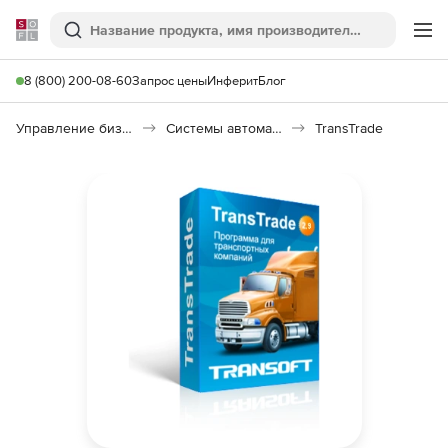
Softline
Поиск
Ме
8 (800) 200-08-60
Запрос цены
Инферит
Блог
Управление бизнесом, CRM/ERP
Системы автоматизации
TransTrade