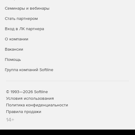
Семинары и вебинары
Пакетная выгрузка всех необходимых бухгалтерских
документов.
Стать партнером
Выгрузка настраиваемых сводных отчетов (разбивка
Вход в ЛК партнера
по неделям и месяцам).
О компании
Многоступенчатая фильтрация заказов согласно
Вакансии
заданным критериям отбора.
Помощь
Своевременные напоминания о неоплаченных
заказах, рассылка сообщений о задолженностях.
Группа компаний Softline
© 1993—2026 Softline
Условия использования
Политика конфиденциальности
Правила продажи
14+