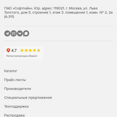
Учет и анализ финансовых операций по оказанию
ПАО «Софтлайн». Юр. адрес: 119021, г. Москва, ул. Льва
логистических услуг.
Толстого, дом 5, строение 1, этаж 3, помещение 1, комн. № 2, 2а
(А-311)
Хранение всех сведений и документов
делопроизводства.
Одновременная систематизированная работа
сотрудников.
Гибкое распределение прав и полномочий
пользователей.
Соблюдение конфиденциальности информации.
Каталог
Протоколирование активности пользователей.
Прайс-листы
Печать заявок на фирменном бланке.
Производители
Специальные предложения
Выгрузка счетов, счетов-фактур, актов выполненных
работ, актов сверки взаиморасчетов, детализации
Техподдержка
оказания услуг (отчет для клиента) и других
бухгалтерских документов.
Распродажа