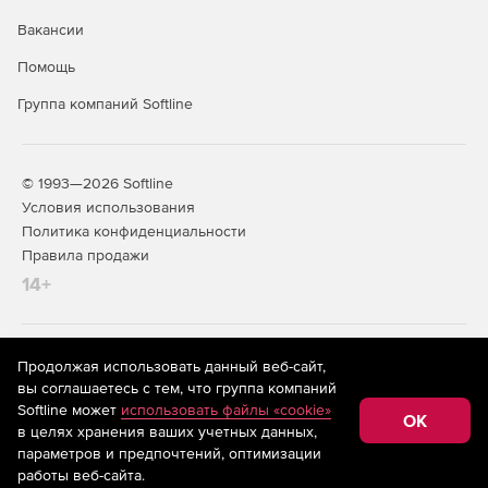
Вакансии
Помощь
Группа компаний Softline
© 1993—2026 Softline
Условия использования
Политика конфиденциальности
Правила продажи
14+
На информационном ресурсе store.softline.ru применяются
Продолжая использовать данный веб-сайт,
рекомендательные технологии
(информационные технологии
вы соглашаетесь с тем, что группа компаний
предоставления информации на основе сбора,
Softline может
использовать файлы «cookie»
систематизации и анализа сведений, относящихся к
OK
в целях хранения ваших учетных данных,
предпочтениям пользователей сети «Интернет»,
находящихся на территории Российской Федерации)
параметров и предпочтений, оптимизации
работы веб-сайта.