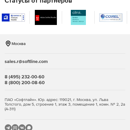
Статусы от партнеров
Удобный графический интерфейс для быстрого
внесения данных.
Возможность работать в локальной сети или через
сеть интернет.
Защита данных критичних уровней доступа.
Москва
Соответствие ГОСТ:
sales.r@softline.com
Все параметры работы программы соответствуют
требованиям ГОСТ, обеспечивая надежное ведение
8 (495) 232-00-60
учета и отчетность.
8 (800) 200-08-60
Обеспечивается соответствие стандартам
безопасности и хранения информации.
ПАО «Софтлайн». Юр. адрес: 119021, г. Москва, ул. Льва
Толстого, дом 5, строение 1, этаж 3, помещение 1, комн. № 2, 2а
(А-311)