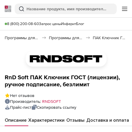
Softline
Поиск
Ме
8 (800) 200-08-60
Запрос цены
Инферит
Блог
Программы для программирования
Программы для разработки ПО
ПАК Ключник ГОСТ
RnD Soft ПАК Ключник ГОСТ (лицензии),
ручное подписание, безлимит
Нет отзывов
Производитель:
RNDSOFT
Прайс-лист
Скопировать ссылку
Описание
Характеристики
Отзывы
Доставка и оплата