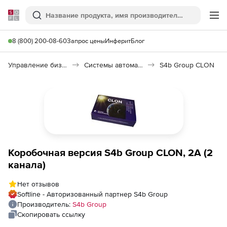
Softline
Поиск
Ме
8 (800) 200-08-60
Запрос цены
Инферит
Блог
Управление бизнесом, CRM/ERP
Системы автоматизации
S4b Group CLON
Коробочная версия S4b Group CLON, 2A (2
канала)
Нет отзывов
Softline - Авторизованный партнер S4b Group
Производитель:
S4b Group
Скопировать ссылку