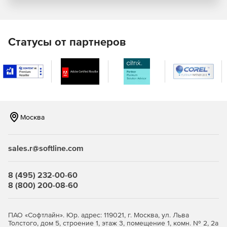
дополнительного источника управленческой
информации в корпоративной системе.
Защита коммерческой тайны в компании.
Статусы от партнеров
Совместное использование CLON с системами Avaya,
Cisco, Nortel, Alcatel, Siemens, Ericsson, Panasonic, NEC,
Telrad, Samsung, LG, Coral.
Москва
Версии CLON:
sales.r@softline.com
CLON xA
– регистрация аналогового сигнала
(аналоговые телефонные линии, четырехпроводные
линии связи, радиостанции, микрофоны, диктофоны,
8 (495) 232-00-60
линии громкоговорящей связи, выводы
8 (800) 200-08-60
диспетчерских пультов).
CLON xD
– регистрация цифровых каналов.
ПАО «Софтлайн». Юр. адрес: 119021, г. Москва, ул. Льва
Толстого, дом 5, строение 1, этаж 3, помещение 1, комн. № 2, 2а
Поддерживаются такие источники сигналов, как