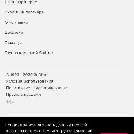
Стать партнером
Вход в ЛК партнера
О компании
Вакансии
Помощь
Группа компаний Softline
© 1993—2026 Softline
Условия использования
Политика конфиденциальности
Правила продажи
14+
На информационном ресурсе store.softline.ru применяются
Продолжая использовать данный веб-сайт,
рекомендательные технологии
(информационные технологии
вы соглашаетесь с тем, что группа компаний
предоставления информации на основе сбора,