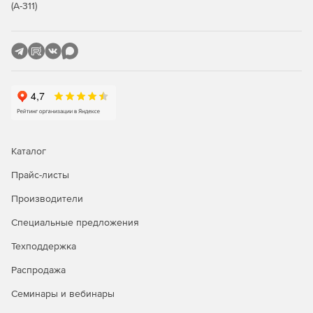
(А-311)
потоки телефонные линии ISDN BRI (цифровые и
системные телефоны).
CLON Dx/E1
– регистрация цифровых каналов.
Поддерживаются такие источники сигналов, как
мобильные телефоны, DECT-телефоны и потоки PRI E1.
Каталог
Прайс-листы
Производители
Специальные предложения
Техподдержка
Распродажа
Семинары и вебинары