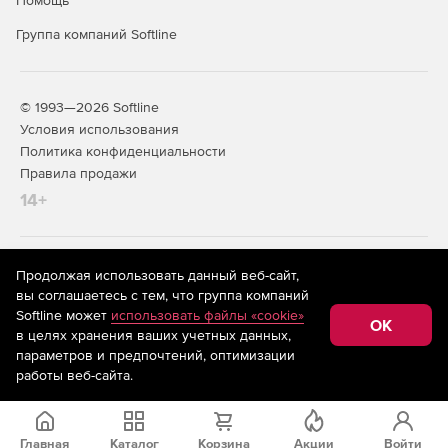
Помощь
Группа компаний Softline
© 1993—2026 Softline
Условия использования
Политика конфиденциальности
Правила продажи
14+
На информационном ресурсе store.softline.ru применяются
Продолжая использовать данный веб-сайт,
рекомендательные технологии
(информационные технологии
вы соглашаетесь с тем, что группа компаний
предоставления информации на основе сбора,
Softline может
использовать файлы «cookie»
систематизации и анализа сведений, относящихся к
OK
в целях хранения ваших учетных данных,
предпочтениям пользователей сети «Интернет»,
находящихся на территории Российской Федерации)
параметров и предпочтений, оптимизации
работы веб-сайта.
Главная
Каталог
Корзина
Акции
Войти