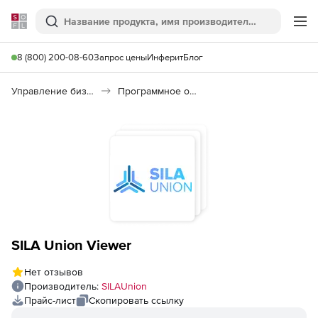
Softline
Поиск
Ме
8 (800) 200-08-60
Запрос цены
Инферит
Блог
Управление бизнесом, CRM/ERP
Программное обеспечение для управления бизнесом
SILA Union Viewer
Нет отзывов
Производитель:
SILAUnion
Прайс-лист
Скопировать ссылку