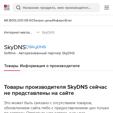
Softline
Поиск
Ме
8 (800) 200-08-60
Запрос цены
Инферит
Блог
Интернет-магазин
SkyDNS
SkyDNS
Softline - Авторизованный партнер SkyDNS
Товары
Информация о производителе
Товары производителя SkyDNS сейчас
не представлены на сайте
Это может быть связано с отсутствием товаров,
обновлением сайта либо с предоставлением цен только
по запросу. Отправьте нам запрос, и мы вас