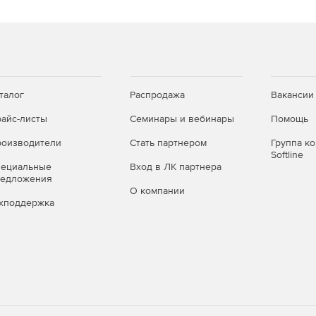
талог
Распродажа
Вакансии
айс-листы
Семинары и вебинары
Помощь
оизводители
Стать партнером
Группа к
Softline
пециальные
Вход в ЛК партнера
редложения
О компании
хподдержка