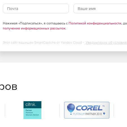
Нажимая «Подписаться», я соглашаюсь с
Политикой конфиденциальности
, д
получение информационных рассылок
.
Этот сайт защищен SmartCaptcha от Yandex Cloud -
Уведомление об условия
еров