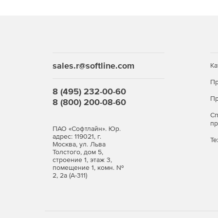
sales.r@softline.com
Ка
Пр
8 (495) 232-00-60
Пр
8 (800) 200-08-60
С
п
ПАО «Софтлайн». Юр.
адрес: 119021, г.
Те
Москва, ул. Льва
Толстого, дом 5,
строение 1, этаж 3,
помещение 1, комн. №
2, 2а (А-311)