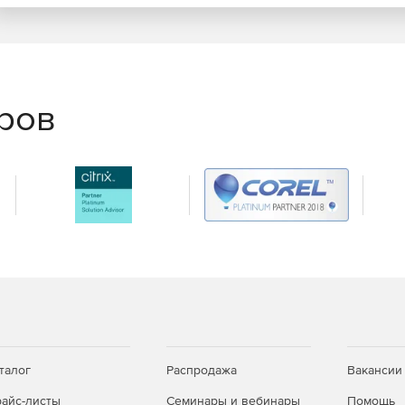
t установлены ограничения на размер таблиц и
мальной производительности приложения. Любую
ртировать в Microsoft Excel, в таблицу Google или в
 также можно экспортировать в Microsoft Project или в
еров
ть задачи в виде полосок, указывающих даты начала и
ии Гантта экран разделяется на две части: сетку и
тей, можно перетащить разделитель вправо или влево.
еть в виде календаря, переключившись в
аря – это отражение дат, содержащихся в таблице,
ить столбец (столбцы) дат. В представлении календаря
 сведения о задачах и временной интервал календаря.
талог
Распродажа
Вакансии
rive, Gmail и Calendar.
айс-листы
Семинары и вебинары
Помощь