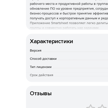
рабочего места и продуктивной работы в группа
обновление ПО на уровне предприятия, сотрудн
бизнес-процессов и быстрое принятие эффектив
получать доступ к корпоративным данным и редак
Приложение Smartsheet позволяет легко делить
группы и совместно работать над задачами.
Работа с несколькими соавторами
Характеристики
Чтобы пригласить людей к совместной работе на
Версия
При предоставлении доступа к таблице админис
редактора или администратора проекта.
Способ доставки
Владелец рабочего пространства и соавторы, им
Тип лицензии
добавлять, изменять и удалять разрешения совм
Срок действия
соавторов на домашней вкладке. Редакторы также
разрешение на предоставление доступа к рабоче
Тип организации
видеть заголовок и содержимое рабочего прост
просмотреть другую информацию, имеющуюся на
Отзывы
При добавлении соавторов они автоматически по
имеющимся в рабочем пространстве. Они будут 