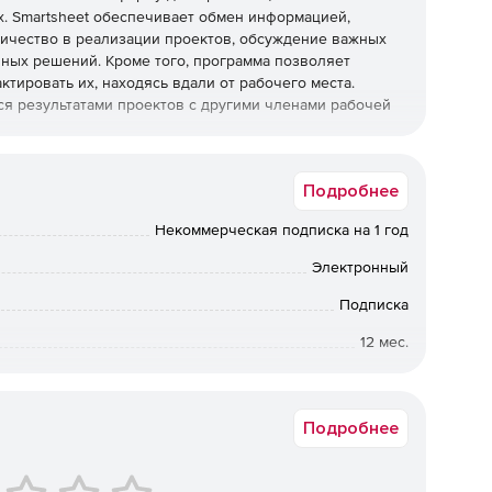
х. Smartsheet обеспечивает обмен информацией,
ичество в реализации проектов, обсуждение важных
ных решений. Кроме того, программа позволяет
тировать их, находясь вдали от рабочего места.
ся результатами проектов с другими членами рабочей
Подробнее
д проектом, можно предоставить им доступ к таблице.
Некоммерческая подписка на 1 год
тратор может назначить соавтору права наблюдателя,
Электронный
еющие к нему доступ с правами администратора, могут
Подписка
естного доступа к рабочему пространству для других
12 мес.
 могут выполнять эти действия, если у них есть
му пространству. При входе в Smartsheet соавтор будет
Некоммерческая
ранства на своей домашней вкладке, но не сможет
 другой домашней вкладке.
Подробнее
лучают доступ ко всем таблицам, отчетам и шаблонам,
иметь одинаковые разрешения совместного доступа ко