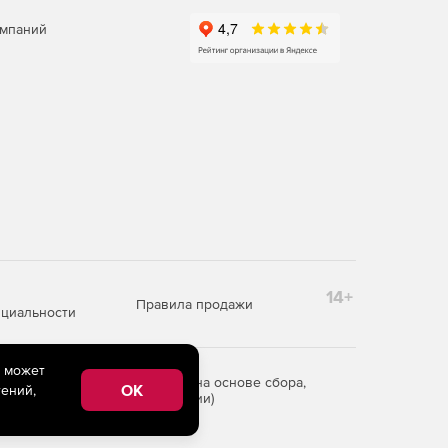
омпаний
14+
Правила продажи
циальности
e может
редоставления информации на основе сбора,
OK
ений,
рритории Российской Федерации)