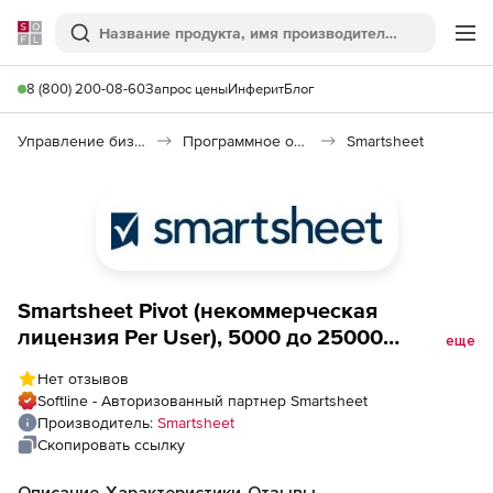
Softline
Поиск
Ме
8 (800) 200-08-60
Запрос цены
Инферит
Блог
Управление бизнесом, CRM/ERP
Программное обеспечение для ведения дел
Smartsheet
Smartsheet Pivot (некоммерческая
лицензия Per User), 5000 до 25000
еще
сотрудников
Нет отзывов
Softline - Авторизованный партнер Smartsheet
Производитель:
Smartsheet
Скопировать ссылку
Описание
Характеристики
Отзывы