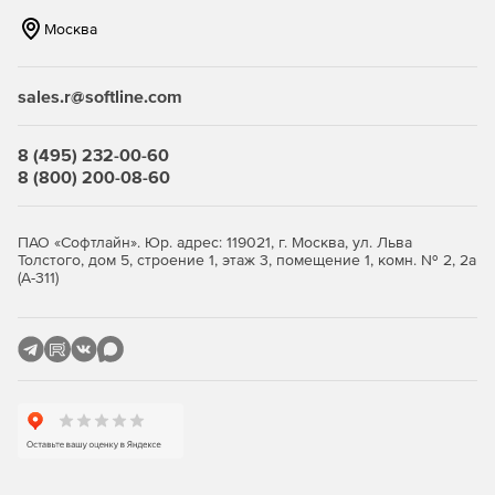
соответствующим соавторам.
Москва
Обмен файлами
sales.r@softline.com
Smartsheet позволяет легко отправлять важные
документы и аннотации в пределах совместного проекта,
что обеспечит эффективную командную работу. Решение
8 (495) 232-00-60
может отправлять PDF, презентации, текстовые
8 (800) 200-08-60
документы, графические файлы, таблицы и много другое.
Оповещения
ПАО «Софтлайн». Юр. адрес: 119021, г. Москва, ул. Льва
Толстого, дом 5, строение 1, этаж 3, помещение 1, комн. № 2, 2а
С программой Smartsheet можно легко включить
(А-311)
автоматические оповещения, чтобы напомнить членам
команды о предстоящих задачах и приближениях
дедлайнов. Smartsheet может отправлять уведомления
через электронную почту. Настройка автоматического
напоминания и уведомления не только поможет
выполнить задание в срок, но и упростить рабочий
процесс. В уведомление включаются только изменения,
внесенные другими соавторами.