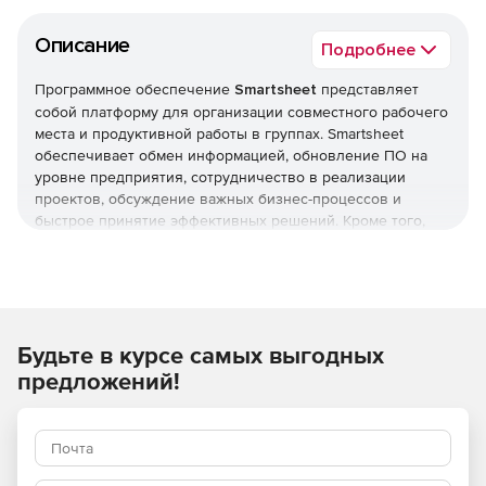
Описание
Подробнее
Программное обеспечение
Smartsheet
представляет
собой платформу для организации совместного рабочего
места и продуктивной работы в группах. Smartsheet
обеспечивает обмен информацией, обновление ПО на
уровне предприятия, сотрудничество в реализации
проектов, обсуждение важных бизнес-процессов и
быстрое принятие эффективных решений. Кроме того,
программа позволяет получать доступ к корпоративным
данным и редактировать их, находясь вдали от рабочего
места. Приложение Smartsheet позволяет легко делиться
результатами проектов с другими членами рабочей
группы и совместно работать над задачами.
Будьте в курсе самых выгодных
Работа с несколькими соавторами
предложений!
Чтобы пригласить людей к совместной работе над
проектом, можно предоставить им доступ к таблице. При
предоставлении доступа к таблице администратор может
назначить соавтору права наблюдателя, редактора или