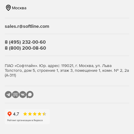
соответствующим соавторам.
Москва
Обмен файлами
sales.r@softline.com
Smartsheet позволяет легко отправлять важные
документы и аннотации в пределах совместного проекта,
что обеспечит эффективную командную работу. Решение
8 (495) 232-00-60
может отправлять PDF, презентации, текстовые
8 (800) 200-08-60
документы, графические файлы, таблицы и много другое.
Оповещения
ПАО «Софтлайн». Юр. адрес: 119021, г. Москва, ул. Льва
Толстого, дом 5, строение 1, этаж 3, помещение 1, комн. № 2, 2а
С программой Smartsheet можно легко включить
(А-311)
автоматические оповещения, чтобы напомнить членам
команды о предстоящих задачах и приближениях
дедлайнов. Smartsheet может отправлять уведомления
через электронную почту. Настройка автоматического
напоминания и уведомления не только поможет
выполнить задание в срок, но и упростить рабочий
процесс. В уведомление включаются только изменения,
внесенные другими соавторами.