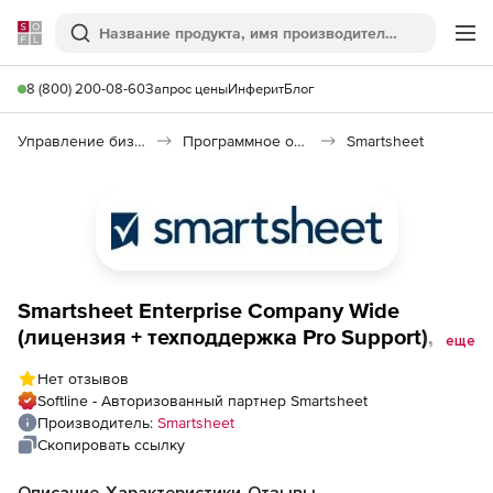
Softline
Поиск
Ме
8 (800) 200-08-60
Запрос цены
Инферит
Блог
Управление бизнесом, CRM/ERP
Программное обеспечение для ведения дел
Smartsheet
Smartsheet Enterprise Company Wide
(лицензия + техподдержка Pro Support),
еще
700 пользователей
Нет отзывов
Softline - Авторизованный партнер Smartsheet
Производитель:
Smartsheet
Скопировать ссылку
Описание
Характеристики
Отзывы