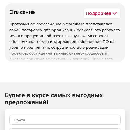
Описание
Подробнее
Программное обеспечение
Smartsheet
представляет
собой платформу для организации совместного рабочего
места и продуктивной работы в группах. Smartsheet
обеспечивает обмен информацией, обновление ПО на
уровне предприятия, сотрудничество в реализации
проектов, обсуждение важных бизнес-процессов и
быстрое принятие эффективных решений. Кроме того,
программа позволяет получать доступ к корпоративным
данным и редактировать их, находясь вдали от рабочего
места. Приложение Smartsheet позволяет легко делиться
результатами проектов с другими членами рабочей
группы и совместно работать над задачами.
Будьте в курсе самых выгодных
Работа с несколькими соавторами
предложений!
Чтобы пригласить людей к совместной работе над
проектом, можно предоставить им доступ к таблице. При
предоставлении доступа к таблице администратор может
назначить соавтору права наблюдателя, редактора или