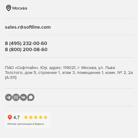
соответствующим соавторам.
Москва
Обмен файлами
sales.r@softline.com
Smartsheet позволяет легко отправлять важные
документы и аннотации в пределах совместного проекта,
что обеспечит эффективную командную работу. Решение
8 (495) 232-00-60
может отправлять PDF, презентации, текстовые
8 (800) 200-08-60
документы, графические файлы, таблицы и много другое.
Оповещения
ПАО «Софтлайн». Юр. адрес: 119021, г. Москва, ул. Льва
Толстого, дом 5, строение 1, этаж 3, помещение 1, комн. № 2, 2а
С программой Smartsheet можно легко включить
(А-311)
автоматические оповещения, чтобы напомнить членам
команды о предстоящих задачах и приближениях
дедлайнов. Smartsheet может отправлять уведомления
через электронную почту. Настройка автоматического
напоминания и уведомления не только поможет
выполнить задание в срок, но и упростить рабочий
процесс. В уведомление включаются только изменения,
внесенные другими соавторами.