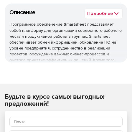
Описание
Подробнее
Программное обеспечение
Smartsheet
представляет
собой платформу для организации совместного рабочего
места и продуктивной работы в группах. Smartsheet
обеспечивает обмен информацией, обновление ПО на
уровне предприятия, сотрудничество в реализации
проектов, обсуждение важных бизнес-процессов и
быстрое принятие эффективных решений. Кроме того,
программа позволяет получать доступ к корпоративным
данным и редактировать их, находясь вдали от рабочего
места. Приложение Smartsheet позволяет легко делиться
результатами проектов с другими членами рабочей
группы и совместно работать над задачами.
Будьте в курсе самых выгодных
Работа с несколькими соавторами
предложений!
Чтобы пригласить людей к совместной работе над
проектом, можно предоставить им доступ к таблице. При
предоставлении доступа к таблице администратор может
назначить соавтору права наблюдателя, редактора или