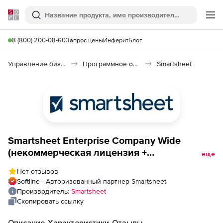
Softline
Поиск
Ме
8 (800) 200-08-60
Запрос цены
Инферит
Блог
Управление бизнесом, CRM/ERP
Программное обеспечение для ведения дел
Smartsheet
Smartsheet Enterprise Company Wide
(некоммерческая лицензия +
еще
техподдержка Pro Support), 300
Нет отзывов
пользователей
Softline - Авторизованный партнер Smartsheet
Производитель:
Smartsheet
Скопировать ссылку
Описание
Характеристики
Отзывы