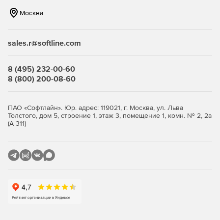
соответствующим соавторам.
Москва
Обмен файлами
sales.r@softline.com
Smartsheet позволяет легко отправлять важные
документы и аннотации в пределах совместного проекта,
что обеспечит эффективную командную работу. Решение
8 (495) 232-00-60
может отправлять PDF, презентации, текстовые
8 (800) 200-08-60
документы, графические файлы, таблицы и много другое.
Оповещения
ПАО «Софтлайн». Юр. адрес: 119021, г. Москва, ул. Льва
Толстого, дом 5, строение 1, этаж 3, помещение 1, комн. № 2, 2а
С программой Smartsheet можно легко включить
(А-311)
автоматические оповещения, чтобы напомнить членам
команды о предстоящих задачах и приближениях
дедлайнов. Smartsheet может отправлять уведомления
через электронную почту. Настройка автоматического
напоминания и уведомления не только поможет
выполнить задание в срок, но и упростить рабочий
процесс. В уведомление включаются только изменения,
внесенные другими соавторами.