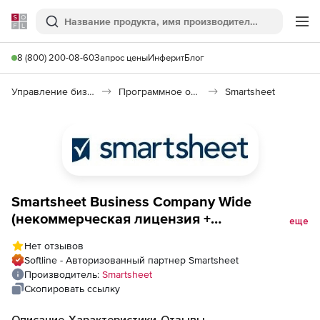
Softline
Поиск
Ме
8 (800) 200-08-60
Запрос цены
Инферит
Блог
Управление бизнесом, CRM/ERP
Программное обеспечение для ведения дел
Smartsheet
Smartsheet Business Company Wide
(некоммерческая лицензия +
еще
техподдержка Standard Support), 300
Нет отзывов
пользователей
Softline - Авторизованный партнер Smartsheet
Производитель:
Smartsheet
Скопировать ссылку
Описание
Характеристики
Отзывы