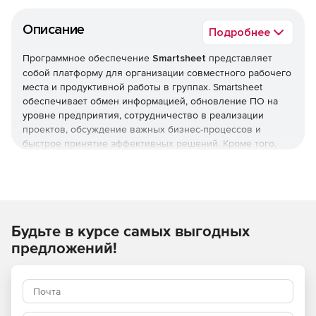
Описание
Подробнее
Программное обеспечение
Smartsheet
представляет
собой платформу для организации совместного рабочего
места и продуктивной работы в группах. Smartsheet
обеспечивает обмен информацией, обновление ПО на
уровне предприятия, сотрудничество в реализации
проектов, обсуждение важных бизнес-процессов и
быстрое принятие эффективных решений. Кроме того,
программа позволяет получать доступ к корпоративным
данным и редактировать их, находясь вдали от рабочего
места. Приложение Smartsheet позволяет легко делиться
результатами проектов с другими членами рабочей
группы и совместно работать над задачами.
Будьте в курсе самых выгодных
Работа с несколькими соавторами
предложений!
Чтобы пригласить людей к совместной работе над
проектом, можно предоставить им доступ к таблице. При
предоставлении доступа к таблице администратор может
назначить соавтору права наблюдателя, редактора или