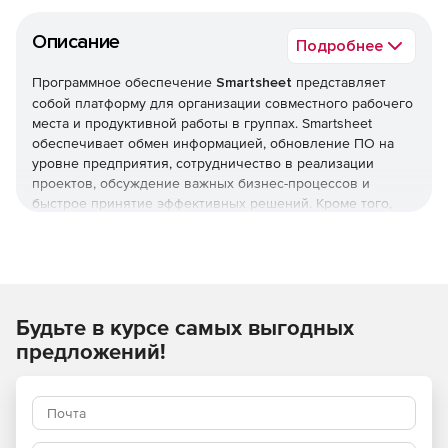
Описание
Подробнее
Программное обеспечение
Smartsheet
представляет
собой платформу для организации совместного рабочего
места и продуктивной работы в группах. Smartsheet
обеспечивает обмен информацией, обновление ПО на
уровне предприятия, сотрудничество в реализации
проектов, обсуждение важных бизнес-процессов и
быстрое принятие эффективных решений. Кроме того,
программа позволяет получать доступ к корпоративным
данным и редактировать их, находясь вдали от рабочего
места. Приложение Smartsheet позволяет легко делиться
результатами проектов с другими членами рабочей
группы и совместно работать над задачами.
Будьте в курсе самых выгодных
Работа с несколькими соавторами
предложений!
Чтобы пригласить людей к совместной работе над
проектом, можно предоставить им доступ к таблице. При
предоставлении доступа к таблице администратор может
назначить соавтору права наблюдателя, редактора или