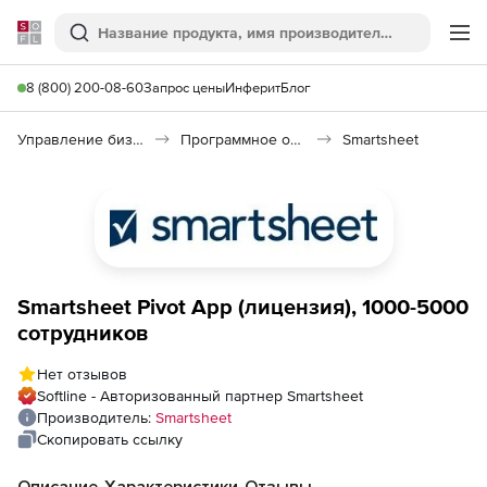
Softline
Поиск
Ме
8 (800) 200-08-60
Запрос цены
Инферит
Блог
Управление бизнесом, CRM/ERP
Программное обеспечение для ведения дел
Smartsheet
Smartsheet Pivot App (лицензия), 1000-5000
сотрудников
Нет отзывов
Softline - Авторизованный партнер Smartsheet
Производитель:
Smartsheet
Скопировать ссылку
Описание
Характеристики
Отзывы