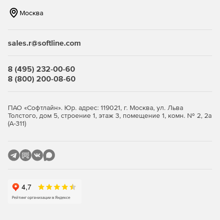
соответствующим соавторам.
Москва
Обмен файлами
sales.r@softline.com
Smartsheet позволяет легко отправлять важные
документы и аннотации в пределах совместного проекта,
что обеспечит эффективную командную работу. Решение
8 (495) 232-00-60
может отправлять PDF, презентации, текстовые
8 (800) 200-08-60
документы, графические файлы, таблицы и много другое.
Оповещения
ПАО «Софтлайн». Юр. адрес: 119021, г. Москва, ул. Льва
Толстого, дом 5, строение 1, этаж 3, помещение 1, комн. № 2, 2а
С программой Smartsheet можно легко включить
(А-311)
автоматические оповещения, чтобы напомнить членам
команды о предстоящих задачах и приближениях
дедлайнов. Smartsheet может отправлять уведомления
через электронную почту. Настройка автоматического
напоминания и уведомления не только поможет
выполнить задание в срок, но и упростить рабочий
процесс. В уведомление включаются только изменения,
внесенные другими соавторами.