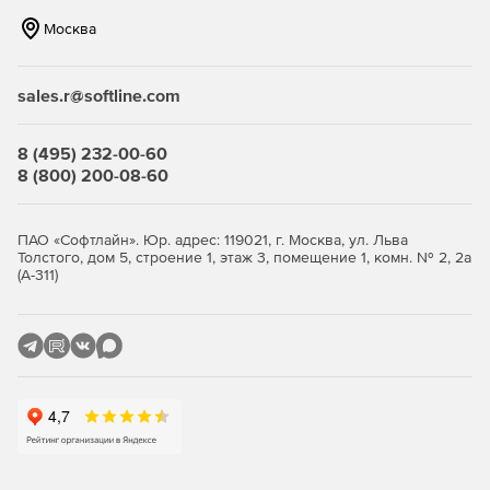
соответствующим соавторам.
Москва
Обмен файлами
sales.r@softline.com
Smartsheet позволяет легко отправлять важные
документы и аннотации в пределах совместного проекта,
что обеспечит эффективную командную работу. Решение
8 (495) 232-00-60
может отправлять PDF, презентации, текстовые
8 (800) 200-08-60
документы, графические файлы, таблицы и много другое.
Оповещения
ПАО «Софтлайн». Юр. адрес: 119021, г. Москва, ул. Льва
Толстого, дом 5, строение 1, этаж 3, помещение 1, комн. № 2, 2а
С программой Smartsheet можно легко включить
(А-311)
автоматические оповещения, чтобы напомнить членам
команды о предстоящих задачах и приближениях
дедлайнов. Smartsheet может отправлять уведомления
через электронную почту. Настройка автоматического
напоминания и уведомления не только поможет
выполнить задание в срок, но и упростить рабочий
процесс. В уведомление включаются только изменения,
внесенные другими соавторами.