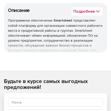
Описание
Подробнее
Программное обеспечение
Smartsheet
представляет
собой платформу для организации совместного рабочего
места и продуктивной работы в группах. Smartsheet
обеспечивает обмен информацией, обновление ПО на
уровне предприятия, сотрудничество в реализации
проектов, обсуждение важных бизнес-процессов и
быстрое принятие эффективных решений. Кроме того,
программа позволяет получать доступ к корпоративным
данным и редактировать их, находясь вдали от рабочего
места. Приложение Smartsheet позволяет легко делиться
результатами проектов с другими членами рабочей
группы и совместно работать над задачами.
Будьте в курсе самых выгодных
Работа с несколькими соавторами
предложений!
Чтобы пригласить людей к совместной работе над
проектом, можно предоставить им доступ к таблице. При
предоставлении доступа к таблице администратор может
назначить соавтору права наблюдателя, редактора или