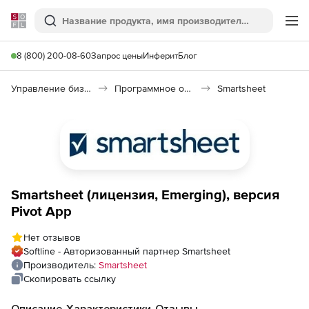
Softline
Поиск
Ме
8 (800) 200-08-60
Запрос цены
Инферит
Блог
Управление бизнесом, CRM/ERP
Программное обеспечение для ведения дел
Smartsheet
Smartsheet (лицензия, Emerging), версия
Pivot App
Нет отзывов
Softline - Авторизованный партнер Smartsheet
Производитель:
Smartsheet
Скопировать ссылку
Описание
Характеристики
Отзывы