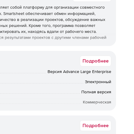
ляет собой платформу для организации совместного
х. Smartsheet обеспечивает обмен информацией,
ичество в реализации проектов, обсуждение важных
ных решений. Кроме того, программа позволяет
тировать их, находясь вдали от рабочего места.
ся результатами проектов с другими членами рабочей
Подробнее
д проектом, можно предоставить им доступ к таблице.
Версия Advance Large Enterprise
тратор может назначить соавтору права наблюдателя,
Электронный
еющие к нему доступ с правами администратора, могут
Полная версия
естного доступа к рабочему пространству для других
Коммерческая
 могут выполнять эти действия, если у них есть
му пространству. При входе в Smartsheet соавтор будет
от 499 до 499
ранства на своей домашней вкладке, но не сможет
 другой домашней вкладке.
Подробнее
лучают доступ ко всем таблицам, отчетам и шаблонам,