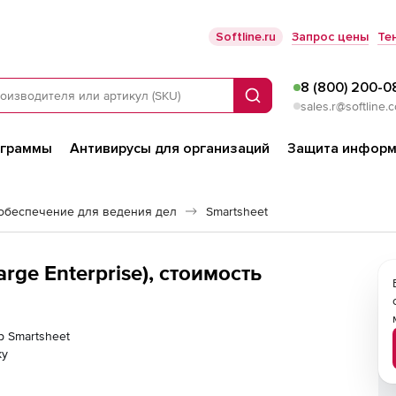
Softline.ru
Запрос цены
Те
8 (800) 200-0
Поиск
sales.r@softline.
ограммы
Антивирусы для организаций
Защита информ
обеспечение для ведения дел
Smartsheet
rge Enterprise), стоимость
р Smartsheet
ку