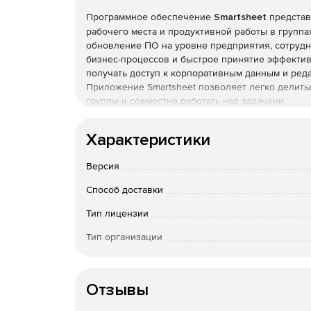
Программное обеспечение
Smartsheet
представ
рабочего места и продуктивной работы в группа
обновление ПО на уровне предприятия, сотрудн
бизнес-процессов и быстрое принятие эффектив
получать доступ к корпоративным данным и редак
Приложение Smartsheet позволяет легко делить
группы и совместно работать над задачами.
Работа с несколькими соавторами
Характеристики
Чтобы пригласить людей к совместной работе на
Версия
При предоставлении доступа к таблице админис
редактора или администратора проекта.
Способ доставки
Владелец рабочего пространства и соавторы, им
Тип лицензии
добавлять, изменять и удалять разрешения совм
Тип организации
соавторов на домашней вкладке. Редакторы также
разрешение на предоставление доступа к рабоче
К-во пользователей
видеть заголовок и содержимое рабочего прост
просмотреть другую информацию, имеющуюся на
Отзывы
При добавлении соавторов они автоматически по