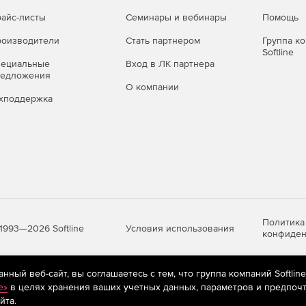
rive, Gmail и Calendar.
айс-листы
Семинары и вебинары
Помощь
оизводители
Стать партнером
Группа к
Softline
ользователями плана «Расширенный» или плана более
пециальные
Вход в ЛК партнера
ного доступа. Отчеты позволяют искать элементы,
редложения
О компании
ескольких таблицах. Например, можно создать отчет,
хподдержка
чены вам, имеют высокий приоритет и не завершены.
редоставить к нему доступ другим пользователям,
в определенной таблице можно использовать панель
Политика
 облачных технологиях — создаваемые таблицы
Условия использования
1993—2026 Softline
конфиден
ь резервную копию данных и сохранить ее на своем
вание или выполнить экспорт в различные форматы.
ный веб-сайт, вы соглашаетесь с тем, что группа компаний Softlin
яются
рекомендательные технологии
(информационные технологии п
e»
в целях хранения ваших учетных данных, параметров и предпочт
предпочтениям пользователей сети «Интернет», находящихся на те
йта.