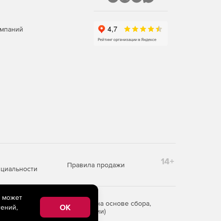
омпаний
14+
Правила продажи
циальности
e может
редоставления информации на основе сбора,
OK
ений,
рритории Российской Федерации)