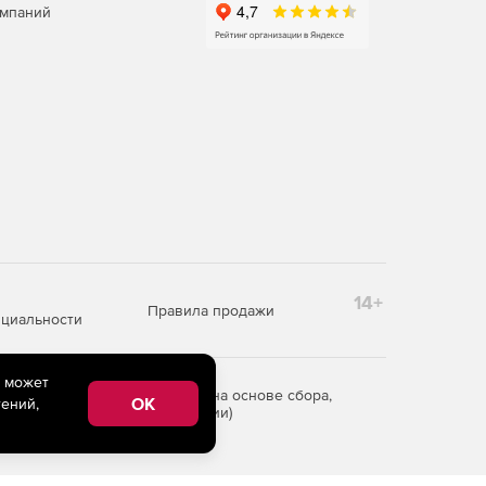
омпаний
14+
Правила продажи
циальности
e может
редоставления информации на основе сбора,
OK
ений,
рритории Российской Федерации)