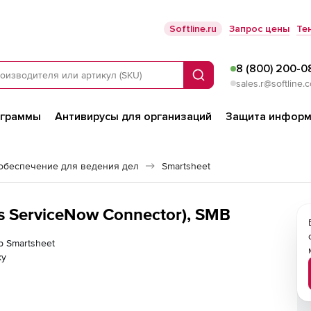
Softline.ru
Запрос цены
Те
8 (800) 200-0
Поиск
sales.r@softline.
ограммы
Антивирусы для организаций
Защита информ
обеспечение для ведения дел
Smartsheet
s ServiceNow Connector), SMB
р Smartsheet
ку