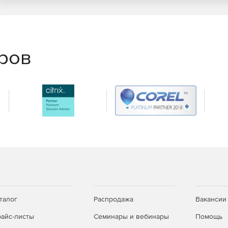
мальной производительности приложения. Любую
ртировать в Microsoft Excel, в таблицу Google или в
 также можно экспортировать в Microsoft Project или в
еров
ть задачи в виде полосок, указывающих даты начала и
ии Гантта экран разделяется на две части: сетку и
тей, можно перетащить разделитель вправо или влево.
еть в виде календаря, переключившись в
аря – это отражение дат, содержащихся в таблице,
ить столбец (столбцы) дат. В представлении календаря
 сведения о задачах и временной интервал календаря.
талог
Распродажа
Вакансии
rive, Gmail и Calendar.
айс-листы
Семинары и вебинары
Помощь