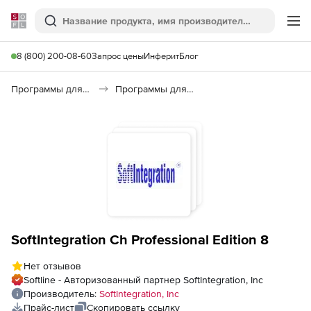
Softline
Поиск
Ме
8 (800) 200-08-60
Запрос цены
Инферит
Блог
Программы для программирования
Программы для разработки ПО
SoftIntegration Ch Professional Edition 8
Нет отзывов
Softline - Авторизованный партнер SoftIntegration, Inc
Производитель:
SoftIntegration, Inc
Прайс-лист
Скопировать ссылку