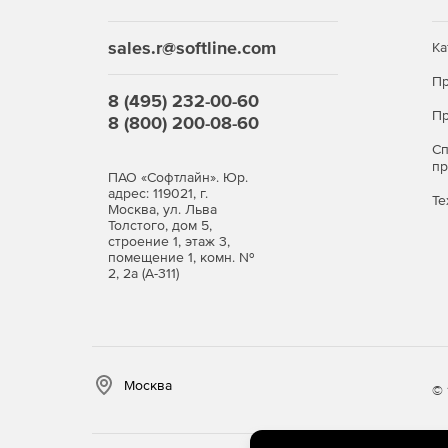
sales.r@softline.com
Ка
Пр
8 (495) 232-00-60
Пр
8 (800) 200-08-60
С
п
ПАО «Софтлайн». Юр.
адрес: 119021, г.
Те
Москва, ул. Льва
Толстого, дом 5,
строение 1, этаж 3,
помещение 1, комн. №
2, 2а (А-311)
Москва
© 