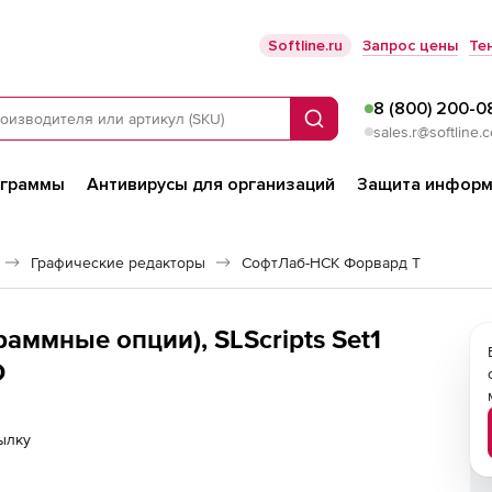
Softline.ru
Запрос цены
Те
8 (800) 200-0
Поиск
sales.r@softline.
ограммы
Антивирусы для организаций
Защита информ
Графические редакторы
СофтЛаб-НСК Форвард Т
ммные опции), SLScripts Set1
D
ылку