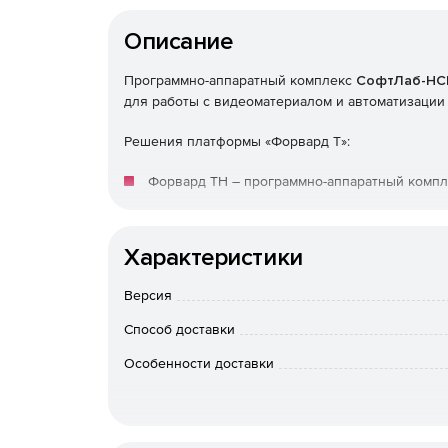
Описание
Программно-аппаратный комплекс
СофтЛаб-НС
для работы с видеоматериалом и автоматизации
Решения платформы «Форвард Т»:
Форвард ТН – программно-аппаратный компл
Форвард ТТ – программно-аппаратный компл
видеосигнал (звук в титрах отсутствует). В
Характеристики
использования проходящего сигнала.
Версия
Форвард ТА – программно-аппаратный компл
Способ доставки
создание собственного канала вещания без 
Особенности доставки
Форвард ТП/ТМ Форвард ТП - программно-ап
возможностью задержки видеопрограмм и ре
Программно-аппаратный комплекс для вещан
расписания вещания невозможно.