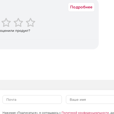
Подробнее
екс для автоматизации телевещания при работе с
терфейсы. Возможно создание собственного канала
гнала.
талогизации, хранения и управления
 оценили продукт?
ки телеканала, подготовки посуточных расписаний
айлов в эфир.
анальной записи и воспроизведения замедленных
ередач.
записи, предназначена для видеофиксации голов и
ккея и в других видов спорта.
Нажимая «Подписаться», я соглашаюсь с
Политикой конфиденциальности
, д