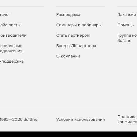
талог
Распродажа
Вакансии
айс-листы
Семинары и вебинары
Помощь
оизводители
Стать партнером
Группа к
Softline
пециальные
Вход в ЛК партнера
редложения
О компании
хподдержка
Политика
Условия использования
1993—2026 Softline
конфиден