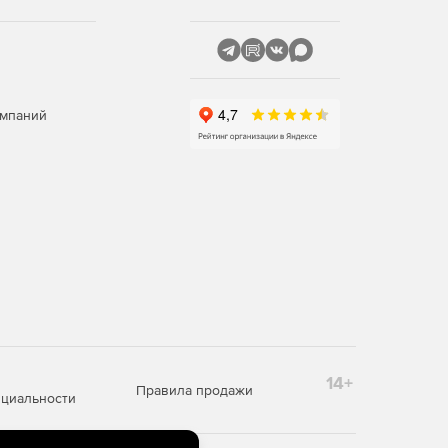
омпаний
14+
Правила продажи
циальности