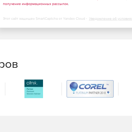
получение информационных рассылок
.
Этот сайт защищен SmartCaptcha от Yandex Cloud -
Уведомление об условия
еров