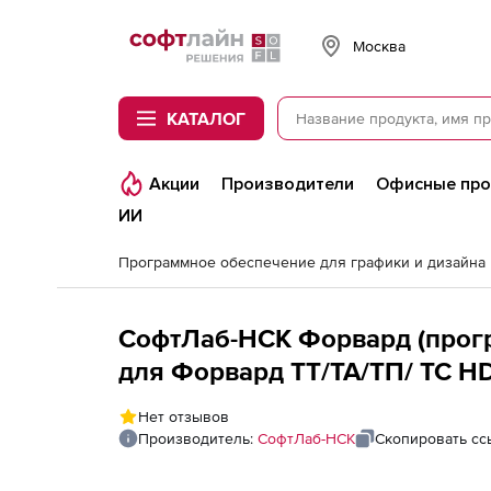
Softline
Москва
КАТАЛОГ
Акции
Производители
Офисные пр
ИИ
Программное обеспечение для графики и дизайна
СофтЛаб-НСК Форвард (програ
для Форвард ТТ/ТА/ТП/ ТС H
Нет отзывов
Производитель:
СофтЛаб-НСК
Скопировать сс