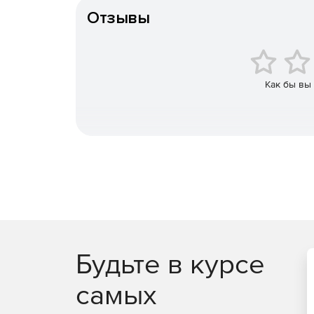
Отзывы
Форвард ТС – программно-аппаратный компл
программами MPTS/SPTS через IP или ASI-ин
вещания без использования проходящего си
Форвард Офис предназначен для приема, ка
Как бы вы
видеоматериалами, составления эфирной сет
эфира, получения отчётов о выходе видеоф
Форвард Голкипер предназначен для многок
повторов в прямом эфире спортивных телеп
Форвард Рефери – система многоканальной 
спорных моментов для профессионального хо
Будьте в курсе
самых