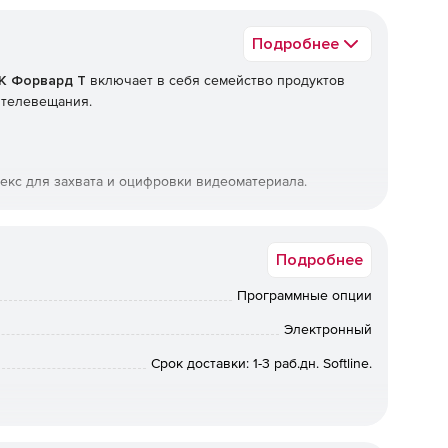
Подробнее
К Форвард Т
включает в себя семейство продуктов
 телевещания.
екс для захвата и оцифровки видеоматериала.
екс для создания и наложения титров на проходящий
озможно создание собственного канала вещания без
Подробнее
Программные опции
екс для автоматизации телевещания. Возможно
использования проходящего сигнала.
Электронный
Срок доставки: 1-3 раб.дн. Softline.
паратный комплекс для автоматизации вещания с
трансляции с изменениями в расписании. Форвард ТМ -
ия телевизионного сигнала с задержкой. Изменения