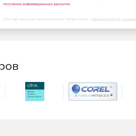
получение информационных рассылок
.
Этот сайт защищен SmartCaptcha от Yandex Cloud -
Уведомление об условия
еров