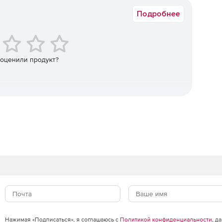
Подробнее
екс для автоматизации телевещания при работе с
терфейсы. Возможно создание собственного канала
гнала.
талогизации, хранения и управления
 оценили продукт?
ки телеканала, подготовки посуточных расписаний
айлов в эфир.
анальной записи и воспроизведения замедленных
ередач.
записи, предназначена для видеофиксации голов и
ккея и в других видов спорта.
Нажимая «Подписаться», я соглашаюсь с
Политикой конфиденциальности
, д