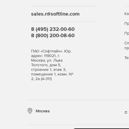
sales.r@softline.com
Ка
Пр
8 (495) 232-00-60
Пр
8 (800) 200-08-60
С
п
ПАО «Софтлайн». Юр.
адрес: 119021, г.
Те
Москва, ул. Льва
Толстого, дом 5,
строение 1, этаж 3,
помещение 1, комн. №
2, 2а (А-311)
Москва
© 