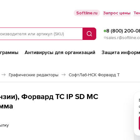
Softline.ru
Запрос цены
Те
8 (800) 200-0
Поиск
sales.r@softline.
ограммы
Антивирусы для организаций
Защита информ
Графические редакторы
СофтЛаб-НСК Форвард Т
зии), Форвард ТС IP SD MC
амма
ылку