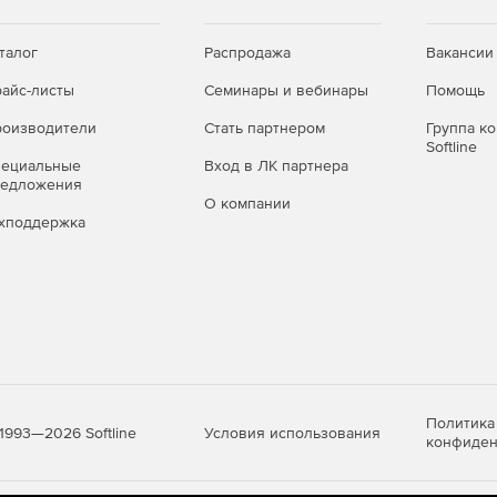
талог
Распродажа
Вакансии
айс-листы
Семинары и вебинары
Помощь
оизводители
Стать партнером
Группа к
Softline
пециальные
Вход в ЛК партнера
редложения
О компании
хподдержка
Политика
Условия использования
1993—2026 Softline
конфиден