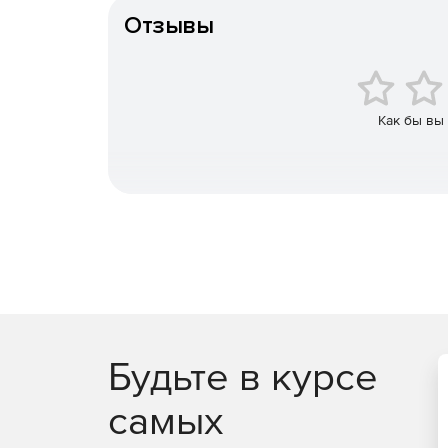
Отзывы
Форвард ТС – программно-аппаратный компл
программами MPTS/SPTS через IP или ASI-ин
вещания без использования проходящего си
Форвард Офис предназначен для приема, ка
Как бы вы
видеоматериалами, составления эфирной сет
эфира, получения отчётов о выходе видеоф
Форвард Голкипер предназначен для многок
повторов в прямом эфире спортивных телеп
Форвард Рефери – система многоканальной 
спорных моментов для профессионального хо
Будьте в курсе
самых