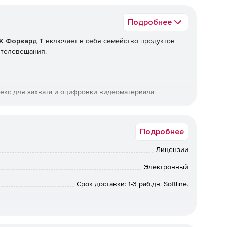
Подробнее
К Форвард Т
включает в себя семейство продуктов
 телевещания.
екс для захвата и оцифровки видеоматериала.
екс для создания и наложения титров на проходящий
озможно создание собственного канала вещания без
Подробнее
Лицензии
екс для автоматизации телевещания. Возможно
использования проходящего сигнала.
Электронный
Срок доставки: 1-3 раб.дн. Softline.
паратный комплекс для автоматизации вещания с
трансляции с изменениями в расписании. Форвард ТМ -
ия телевизионного сигнала с задержкой. Изменения