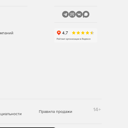
омпаний
14+
Правила продажи
циальности