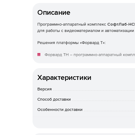
Описание
Программно-аппаратный комплекс
СофтЛаб-НС
для работы с видеоматериалом и автоматизации
Решения платформы «Форвард Т»:
Форвард ТН – программно-аппаратный компл
Форвард ТТ – программно-аппаратный компл
видеосигнал (звук в титрах отсутствует). В
Характеристики
использования проходящего сигнала.
Версия
Форвард ТА – программно-аппаратный компл
Способ доставки
создание собственного канала вещания без 
Особенности доставки
Форвард ТП/ТМ Форвард ТП - программно-ап
возможностью задержки видеопрограмм и ре
Программно-аппаратный комплекс для вещан
расписания вещания невозможно.