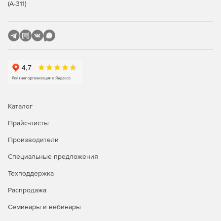
(А-311)
Контроль утечек данных (DLP).
Распознавание лиц.
Уведомления об инцидентах и событиях.
Идентификация USB, краулер и геолокация.
Купите Стахановец: Полный контроль и
организовывайте мониторинги системы, чтобы
Каталог
предотвратить утечку важной информации.
Прайс-листы
Производители
Специальные предложения
Техподдержка
Распродажа
Семинары и вебинары