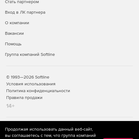
Стать партнером
Вход в ЛК партнера
О компании
Вакансии
Помощь
Группа компаний Softline
© 1993—2026 Softline
Условия использования
Политика конфиденциальности
Правила продажи
14+
На информационном ресурсе store.softline.ru применяются
Продолжая использовать данный веб-сайт,
рекомендательные технологии
(информационные технологии
вы соглашаетесь с тем, что группа компаний
предоставления информации на основе сбора,