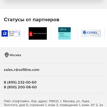
Просмотр посещения сайтов и работы с
приложениями.
Статусы от партнеров
Перехват данных, выводимых за периметр ПК.
Контроль печати.
Цифровые отпечатки файлов при поиске и DLP-
операциях.
Распознавание лиц сотрудников.
Москва
Уведомления
sales.r@softline.com
Комплекс Стахановец: Полный контроль фиксирует и
уведомляет о подозрительных действиях пользователей
8 (495) 232-00-60
в трее и окне браузера, через e-mail или Telegram. Можно
8 (800) 200-08-60
настроить отправку оповещений при использовании
определенной лексики и любых кодовых слов.
Ключевые функции
ПАО «Софтлайн». Юр. адрес: 119021, г. Москва, ул. Льва
Толстого, дом 5, строение 1, этаж 3, помещение 1, комн. № 2, 2а