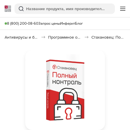
Softline
Поиск
Ме
8 (800) 200-08-60
Запрос цены
Инферит
Блог
Антивирусы и безопасность
Программное обеспечение для контроля персонала
Стахановец: Полный Контроль