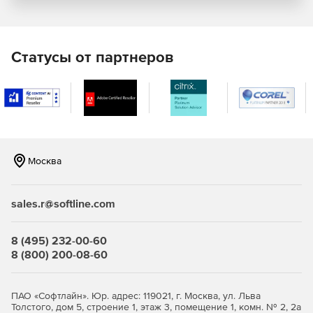
Просмотр посещения сайтов и работы с
приложениями.
Статусы от партнеров
Перехват данных, выводимых за периметр ПК.
Контроль печати.
Цифровые отпечатки файлов при поиске и DLP-
операциях.
Распознавание лиц сотрудников.
Москва
Уведомления
sales.r@softline.com
Комплекс Стахановец: Полный контроль фиксирует и
уведомляет о подозрительных действиях пользователей
8 (495) 232-00-60
в трее и окне браузера, через e-mail или Telegram. Можно
8 (800) 200-08-60
настроить отправку оповещений при использовании
определенной лексики и любых кодовых слов.
Ключевые функции
ПАО «Софтлайн». Юр. адрес: 119021, г. Москва, ул. Льва
Толстого, дом 5, строение 1, этаж 3, помещение 1, комн. № 2, 2а