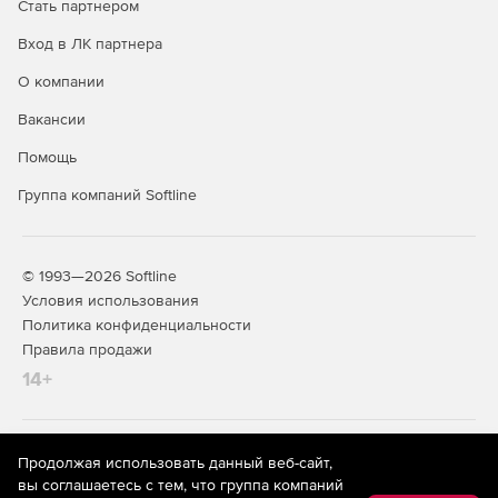
Стать партнером
Вход в ЛК партнера
О компании
Вакансии
Помощь
Группа компаний Softline
© 1993—2026 Softline
Условия использования
Политика конфиденциальности
Правила продажи
14+
На информационном ресурсе store.softline.ru применяются
Продолжая использовать данный веб-сайт,
рекомендательные технологии
(информационные технологии
вы соглашаетесь с тем, что группа компаний
предоставления информации на основе сбора,