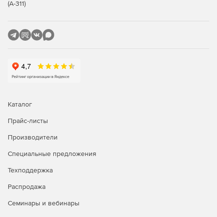
(А-311)
Контроль утечек данных (DLP).
Распознавание лиц.
Уведомления об инцидентах и событиях.
Идентификация USB, краулер и геолокация.
Купите Стахановец: Полный контроль и
организовывайте мониторинги системы, чтобы
Каталог
предотвратить утечку важной информации.
Прайс-листы
Производители
Специальные предложения
Техподдержка
Распродажа
Семинары и вебинары