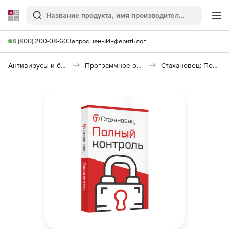
Softline
Поиск
Ме
8 (800) 200-08-60
Запрос цены
Инферит
Блог
Антивирусы и безопасность
Программное обеспечение для контроля персонала
Стахановец: Полный Контроль