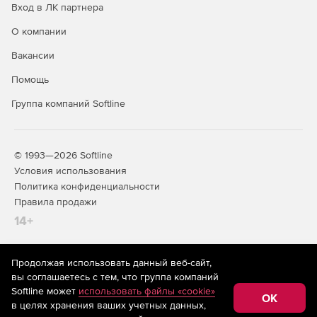
Вход в ЛК партнера
О компании
Вакансии
Помощь
Группа компаний Softline
© 1993—2026 Softline
Условия использования
Политика конфиденциальности
Правила продажи
14+
Продолжая использовать данный веб-сайт,
На информационном ресурсе store.softline.ru применяются
вы соглашаетесь с тем, что группа компаний
рекомендательные технологии
(информационные технологии
Softline может
использовать файлы «cookie»
предоставления информации на основе сбора,
OK
в целях хранения ваших учетных данных,
систематизации и анализа сведений, относящихся к
предпочтениям пользователей сети «Интернет»,