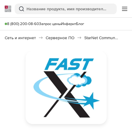
Softline
Поиск
Ме
8 (800) 200-08-60
Запрос цены
Инферит
Блог
Сеть и интернет
Серверное ПО
StarNet Communications FastX