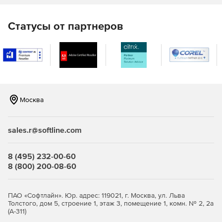
столы и индивидуальные приложения в разных окнах
или в режиме одного окна.
Статусы от партнеров
FastX предлагает наиболее безопасный сеанс обмена
любого X-решения для Windows.
Клиент FastX может быть установлен на Windows,
установки Macintosh и Linux доступны по запросу.
FastX-серверы доступны для 32- и 64-битных
Москва
платформ RedHat 5 и 6, Ubuntu и SuSE серверов.
sales.r@softline.com
8 (495) 232-00-60
8 (800) 200-08-60
ПАО «Софтлайн». Юр. адрес: 119021, г. Москва, ул. Льва
Толстого, дом 5, строение 1, этаж 3, помещение 1, комн. № 2, 2а
(А-311)