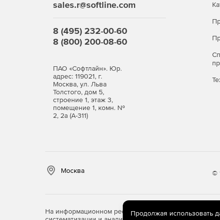
sales.r@softline.com
Ка
Пр
8 (495) 232-00-60
Пр
8 (800) 200-08-60
С
п
ПАО «Софтлайн». Юр.
адрес: 119021, г.
Те
Москва, ул. Льва
Толстого, дом 5,
строение 1, этаж 3,
помещение 1, комн. №
2, 2а (А-311)
Москва
© 
На информационном ресурсе store.softline.ru примен
Продолжая использовать дан
систематизации и анализа сведений, относящихся к 