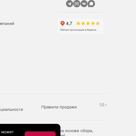
омпаний
14+
Правила продажи
циальности
редоставления информации на основе сбора,
e может
рритории Российской Федерации)