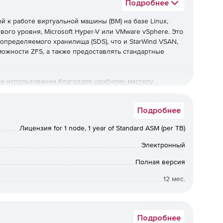
Подробнее
й к работе виртуальной машины (ВМ) на базе Linux,
ого уровня, Microsoft Hyper-V или VMware vSphere. Это
пределяемого хранилища (SDS), что и StarWind VSAN,
ожности ZFS, а также предоставлять стандартные
е и использовании благодаря удобному мастеру
б-интерфейсу (UI) для управления хранилищем, но и
епрофилируя устаревшие серверы, а не тратя их
Подробнее
Лицензия for 1 node, 1 year of Standard ASM (per TB)
Электронный
Полная версия
12 мес.
от 1 до 1
Подробнее