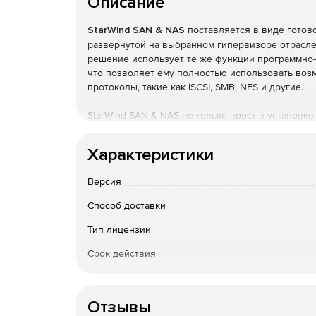
Описание
StarWind SAN & NAS
поставляется в виде готово
развернутой на выбранном гипервизоре отраслев
решение использует те же функции программно-о
что позволяет ему полностью использовать возм
протоколы, такие как iSCSI, SMB, NFS и другие.
StarWind SAN & NAS не только прост в установк
установки и продуманному пользовательскому ве
повышает рентабельность инвестиции (ROI), пер
Характеристики
впустую.
Версия
Способ доставки
Тип лицензии
Срок действия
К-во узлов
Отзывы