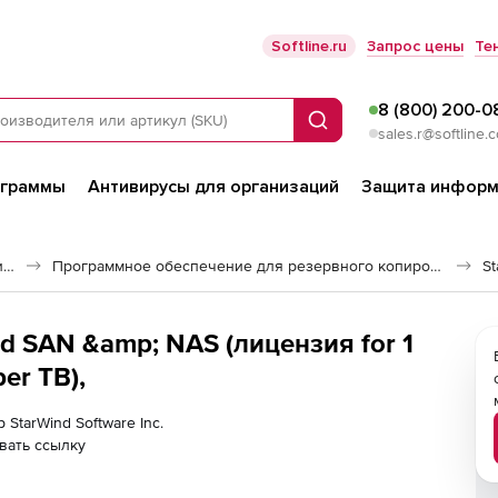
Softline.ru
Запрос цены
Те
8 (800) 200-0
Поиск
sales.r@softline.
ограммы
Антивирусы для организаций
Защита информ
Программное обеспечение для работы с файлами и дисками
Программное обеспечение для резервного копирования
S
nd SAN &amp; NAS (лицензия for 1
per TB),
 StarWind Software Inc.
вать ссылку