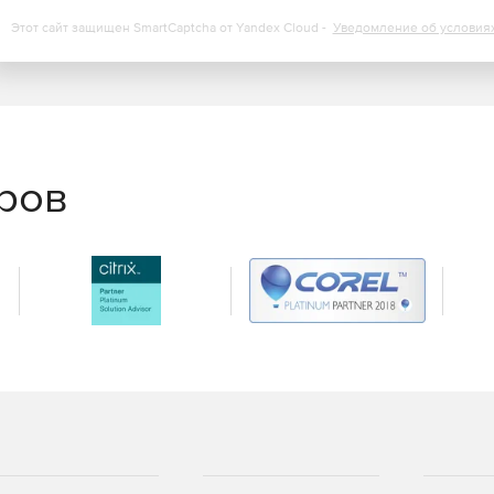
Этот сайт защищен SmartCaptcha от Yandex Cloud -
Уведомление об условия
еров