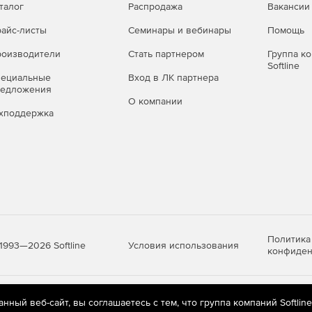
талог
Распродажа
Вакансии
айс-листы
Семинары и вебинары
Помощь
оизводители
Стать партнером
Группа к
Softline
пециальные
Вход в ЛК партнера
редложения
О компании
хподдержка
Политика
Условия использования
1993—2026 Softline
конфиден
яются
рекомендательные технологии
(информационные технологии п
ный веб-сайт, вы соглашаетесь с тем, что группа компаний Softlin
предпочтениям пользователей сети «Интернет», находящихся на те