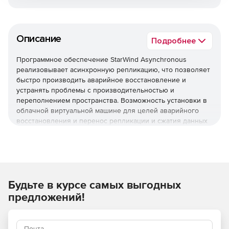
Описание
Подробнее
Программное обеспечение StarWind Asynchronous
реализовывает асинхронную репликацию, что позволяет
быстро производить аварийное восстановление и
устранять проблемы с производительностью и
переполнением пространства. Возможность установки в
облачной виртуальной машине для целей аварийного
восстановления и перенос репликации и сжатия данных
в фоновый режим позволяют избежать
распространенных ошибок, встречающихся в
традиционных решениях аварийного восстановления.
Решение работает на любом гипервизоре, который
базируется на существующем оборудовании общего
Будьте в курсе самых выгодных
назначения и в частном или общедоступном облаке
предложений!
(например, Amazon или Azure). Перегрузка канала
передачи данных WAN устраняется путем объединения
технологий уменьшения пространства StarWind -