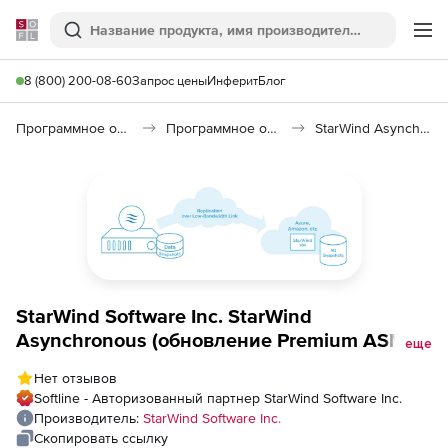
Softline
Поиск
Ме
8 (800) 200-08-60
Запрос цены
Инферит
Блог
Программное обеспечение для работы с файлами и дисками
Программное обеспечение для резервного копирования
StarWind Asynchronous
StarWind Software Inc. StarWind
Asynchronous (обновление Premium ASM),
еще
Standard to Premium ASM for StarWind
Нет отзывов
Cloud VTL Standard + Veeam Essentials
Softline - Авторизованный партнер StarWind Software Inc.
Enterprise
Производитель:
StarWind Software Inc.
Скопировать ссылку