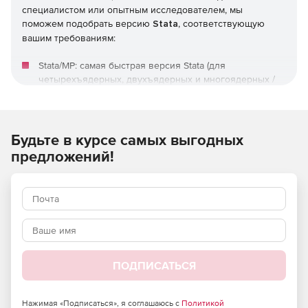
специалистом или опытным исследователем, мы
поможем подобрать версию
Stata
, соответствующую
вашим требованиям:
Stata/MP: самая быстрая версия Stata (для
четырехъядерных, двухъядерных и многоядерных /
многопроцессорных компьютеров), способная
анализировать самые большие базы данных.
Stata/SE: Standard Edition. Версия Stata для больших
Будьте в курсе самых выгодных
наборов данных.
предложений!
Stata/BE: Basic Edition. Версия Stata для наборов
данных среднего размера.
ПОДПИСАТЬСЯ
Нажимая «Подписаться», я соглашаюсь с
Политикой