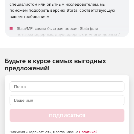
специалистом или опытным исследователем, мы
поможем подобрать версию
Stata
, соответствующую
вашим требованиям:
Stata/MP: самая быстрая версия Stata (для
четырехъядерных, двухъядерных и многоядерных /
многопроцессорных компьютеров), способная
анализировать самые большие базы данных.
Stata/SE: Standard Edition. Версия Stata для больших
Будьте в курсе самых выгодных
наборов данных.
предложений!
Stata/BE: Basic Edition. Версия Stata для наборов
данных среднего размера.
ПОДПИСАТЬСЯ
Нажимая «Подписаться», я соглашаюсь с
Политикой