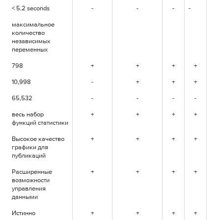
< 5.2 seconds
-
-
-
-
+
максимальное
количество
независимых
переменных
798
+
+
+
+
+
10,998
-
+
+
+
+
65,532
-
-
-
-
+
весь набор
+
+
+
+
+
функций статистики
Высокое качество
+
+
+
+
+
графики для
публикаций
Расширенные
+
+
+
+
+
возможности
управления
данными
Истинно
+
+
+
+
+