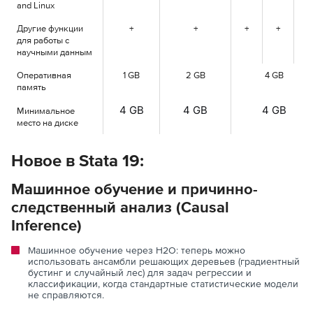
and Linux
Другие функции
+
+
+
+
+
для работы с
научными данным
Оперативная
1 GB
2 GB
4 GB
память
4 GB
4 GB
4 GB
Минимальное
место на диске
Новое в Stata 19:
Машинное обучение и причинно-
следственный анализ (Causal
Inference)
Машинное обучение через H2O: теперь можно
использовать ансамбли решающих деревьев (градиентный
бустинг и случайный лес) для задач регрессии и
классификации, когда стандартные статистические модели
не справляются.