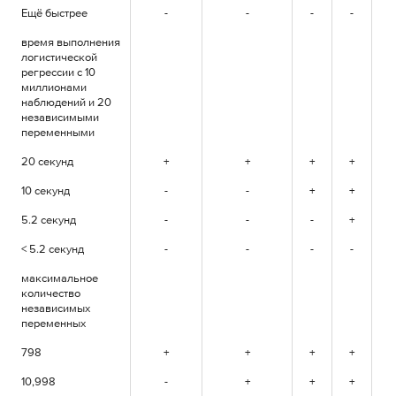
Ещё быстрее
-
-
-
-
+
время выполнения
логистической
регрессии с 10
миллионами
наблюдений и 20
независимыми
переменными
20 секунд
+
+
+
+
+
10 секунд
-
-
+
+
+
5.2 секунд
-
-
-
+
+
< 5.2 секунд
-
-
-
-
+
максимальное
количество
независимых
переменных
798
+
+
+
+
+
10,998
-
+
+
+
+