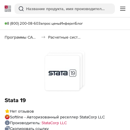
Softline
Поиск
Ме
8 (800) 200-08-60
Запрос цены
Инферит
Блог
Программы САПР и ГИС
Расчетные системы и Научное программное обеспечение
Stata 19
Нет отзывов
Softline - Авторизованный реселлер StataCorp LLC
Производитель:
StataCorp LLC
Скопировать ссылку