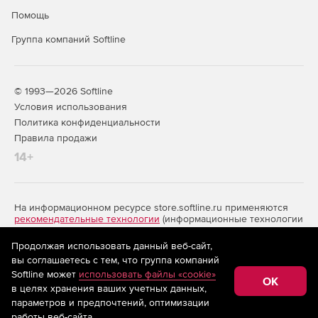
Помощь
Группа компаний Softline
© 1993—2026 Softline
Условия использования
Политика конфиденциальности
Правила продажи
14+
На информационном ресурсе store.softline.ru применяются
рекомендательные технологии
(информационные технологии
предоставления информации на основе сбора,
систематизации и анализа сведений, относящихся к
Продолжая использовать данный веб-сайт,
предпочтениям пользователей сети «Интернет»,
вы соглашаетесь с тем, что группа компаний
находящихся на территории Российской Федерации)
Softline может
использовать файлы «cookie»
OK
в целях хранения ваших учетных данных,
параметров и предпочтений, оптимизации
Запросить цену
работы веб-сайта.