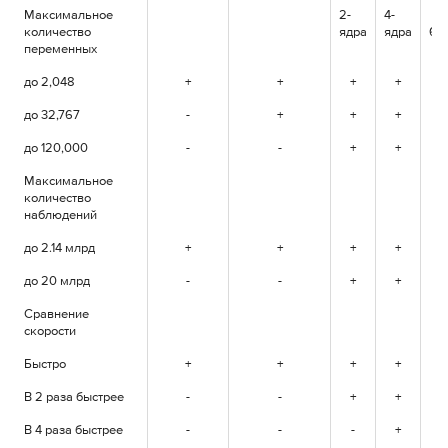
Максимальное
2-
4-
количество
ядра
ядра
6+
переменных
до 2,048
+
+
+
+
+
до 32,767
-
+
+
+
+
до 120,000
-
-
+
+
+
Максимальное
количество
наблюдений
до 2.14 млрд
+
+
+
+
+
до 20 млрд
-
-
+
+
+
Сравнение
скорости
Быстро
+
+
+
+
+
В 2 раза быстрее
-
-
+
+
+
В 4 раза быстрее
-
-
-
+
+