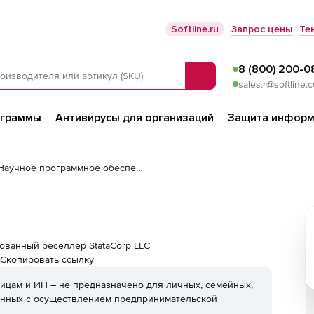
Softline.ru
Запрос цены
Те
8 (800) 200-0
Поиск
sales.r@softline.
ограммы
Антивирусы для организаций
Защита информ
Расчетные системы и Научное программное обеспечение
изованный реселлер StataCorp LLC
Скопировать ссылку
ицам и ИП – не предназначено для личных, семейных,
анных с осуществлением предпринимательской