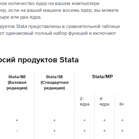
ное количество ядер на вашем компьютере
мер, если на вашей машине восемь ядер, вы можете
ыре или два ядра.
уктов Stata представлены в сравнительной таблице
т одинаковый полный набор функций и включают
сий продуктов Stata
Stata/MP
Stata/BE
Stata/SE
(Базовая
(Стандартная
редакция)
редакция)
2-
4-
ядра
ядра
6+
+
+
+
+
+
-
+
+
+
+