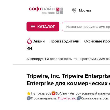
Softline
Москва
КАТАЛОГ
Акции
Производители
Офисные пр
ИИ
Антивирусы и безопасность
Программы для з
Tripwire, Inc. Tripwire Enterpr
Enterprise для коммерческих о
for Pos Servers
Нет отзывов
Softline - Авторизованный партнер 
Производитель:
Tripwire, Inc.
Скопировать ссы