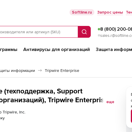
Softline.ru
Запрос цены
Те
8 (800) 200-0
Поиск
sales.r@softline.
ограммы
Антивирусы для организаций
Защита информ
ащиты информации
Tripwire Enterprise
ise (техподдержка, Support
рганизаций), Tripwire Enterprise
еще
Tripwire, Inc.
лку