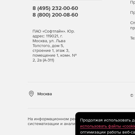
Пр
8 (495) 232-00-60
Пр
8 (800) 200-08-60
С
п
ПАО «Софтлайн». Юр.
адрес: 119021, г.
Те
Москва, ул. Льва
Толстого, дом 5,
строение 1, этаж 3,
помещение 1, комн. №
2, 2а (А-311)
Москва
© 
На информационном ресурсе store.softline.ru примен
Продолжая использовать дан
систематизации и анализа сведений, относящихся к 
использовать файлы «cooki
оптимизации работы веб-са