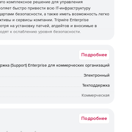
это комплексное решение для управления
оляет быстро привести всю IT-инфраструктуру
дартами безопасности, а также иметь возможность легко
ивы и сервисы компании. Tripwire Enterprise
отря на установку патчей, апдейтов и вносимые в
одят к ослаблению уровня безопасности.
в, каждый из которых оптимизирован для выполнения
 интеграции, они представляют целостное законченное
Подробнее
ржка (Support) Enterprise для коммерческих организаций
ия политиками, определяющими доверенное состояние
т более 300 политик, определяющих доверенное
Электронный
 отраслевыми стандартами, в том числе и политики по
тупности и производительности. Помимо этого можно
Техподдержка
тренними стандартами компании.
Коммерческая
для проверки целостности в большой гетерогенной
Срок доставки: 1-3 раб.дн. Softline.
 превращает «пассивную» проверку конфигураций в
руктуры, которое моментально обнаруживает
Подробнее
гурации в режиме реального времени.