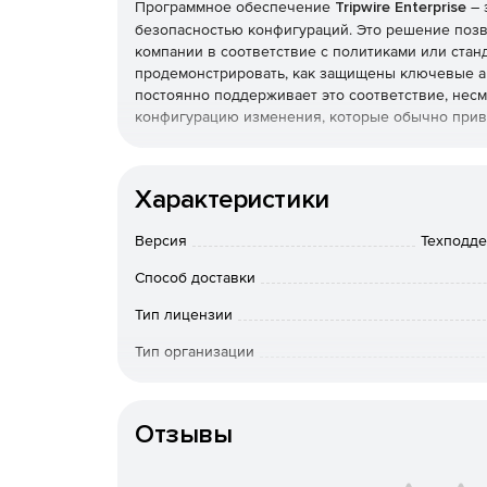
Программное обеспечение
Tripwire Enterprise
– 
безопасностью конфигураций. Это решение позв
компании в соответствие с политиками или стан
продемонстрировать, как защищены ключевые акт
постоянно поддерживает это соответствие, несм
конфигурацию изменения, которые обычно прив
Tripwire Enterprise состоит из трех компоненто
конкретной задачи, а вместе, благодаря тесной
Характеристики
решение по энтерпрайз-уровня.
Версия
Техподде
Policy Manager предназначен для управлен
систем. Библиотека Policy Manager включае
Способ доставки
состояние в соответствии с международными
оптимизации систем и сервисов в плане дос
Тип лицензии
создать свои политики в соответствии с вну
Тип организации
File Integrity Manager – стандарт де-факто 
Особенности доставки
инфраструктуре. Вместе с Policy Manager он
решение по непрерывной защите IT-инфраст
Отзывы
отклонение от ожидаемой защищенной конфи