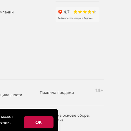
омпаний
14+
Правила продажи
циальности
редоставления информации на основе сбора,
e может
рритории Российской Федерации)
OK
ений,