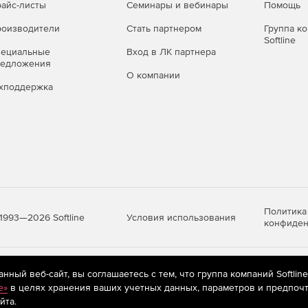
айс-листы
Семинары и вебинары
Помощь
оизводители
Стать партнером
Группа к
Softline
пециальные
Вход в ЛК партнера
редложения
О компании
хподдержка
Политика
Условия использования
1993—2026 Softline
конфиден
яются
рекомендательные технологии
(информационные технологии п
ный веб-сайт, вы соглашаетесь с тем, что группа компаний Softlin
предпочтениям пользователей сети «Интернет», находящихся на те
e»
в целях хранения ваших учетных данных, параметров и предпочт
йта.