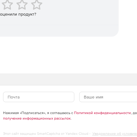
erprise, который позволяет отделу IT-безопасности
аций до доверенного состояния в случае обнаружения
 оценили продукт?
mediation Manager позволяет автоматизировать процесс
конфигурирование систем в соответствии со всеми
сти – это процесс требующий больших временных
 ошибок.
Нажимая «Подписаться», я соглашаюсь с
Политикой конфиденциальности
, д
получение информационных рассылок
.
Этот сайт защищен SmartCaptcha от Yandex Cloud -
Уведомление об условия