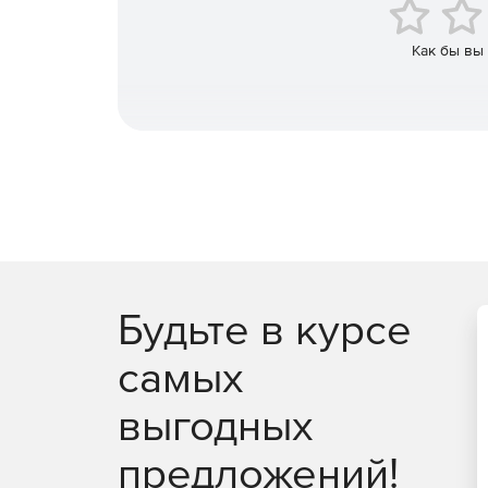
Remediation Manager – компонент Tripwire Ent
автоматизировать восстановление конфигур
Как бы вы
отклонений или изменений. Помимо этого Re
конфигурации новых систем, так как ручное 
политиками и рекомендациями по безопасно
затрат с высокой вероятностью совершения
Будьте в курсе
самых
выгодных
предложений!