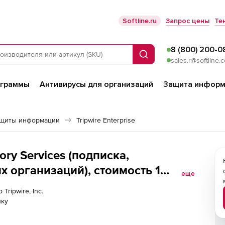
Softline.ru
Запрос цены
Те
8 (800) 200-0
Поиск
sales.r@softline.
ограммы
Антивирусы для организаций
Защита информ
ащиты информации
Tripwire Enterprise
ctory Services (подписка,
х организаций), стоимость 1
еще
Tripwire, Inc.
лку