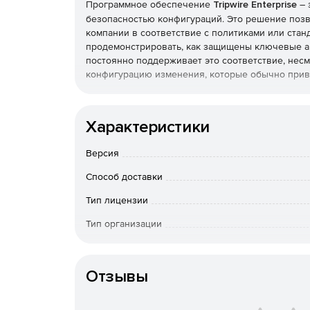
Программное обеспечение
Tripwire Enterprise
– 
безопасностью конфигураций. Это решение позв
компании в соответствие с политиками или стан
продемонстрировать, как защищены ключевые акт
постоянно поддерживает это соответствие, несм
конфигурацию изменения, которые обычно прив
Tripwire Enterprise состоит из трех компоненто
конкретной задачи, а вместе, благодаря тесной
Характеристики
решение по энтерпрайз-уровня.
Версия
Policy Manager предназначен для управлен
систем. Библиотека Policy Manager включае
Способ доставки
состояние в соответствии с международными
оптимизации систем и сервисов в плане дос
Тип лицензии
создать свои политики в соответствии с вну
Тип организации
File Integrity Manager – стандарт де-факто 
Особенности доставки
инфраструктуре. Вместе с Policy Manager он
решение по непрерывной защите IT-инфраст
Отзывы
отклонение от ожидаемой защищенной конфи