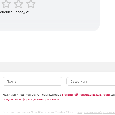
erprise, который позволяет отделу IT-безопасности
аций до доверенного состояния в случае обнаружения
 оценили продукт?
mediation Manager позволяет автоматизировать процесс
конфигурирование систем в соответствии со всеми
сти – это процесс требующий больших временных
 ошибок.
Нажимая «Подписаться», я соглашаюсь с
Политикой конфиденциальности
, д
получение информационных рассылок
.
Этот сайт защищен SmartCaptcha от Yandex Cloud -
Уведомление об условия