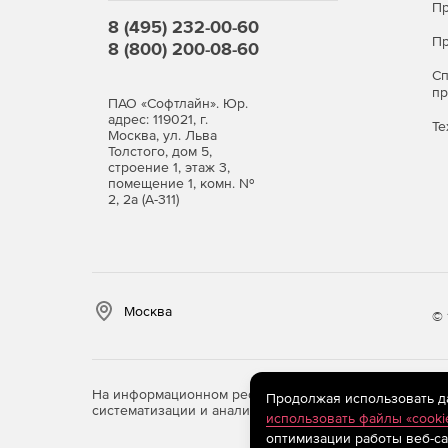
Пр
8 (495) 232-00-60
Пр
8 (800) 200-08-60
С
п
ПАО «Софтлайн». Юр.
адрес: 119021, г.
Те
Москва, ул. Льва
Толстого, дом 5,
строение 1, этаж 3,
помещение 1, комн. №
2, 2а (А-311)
Москва
© 
На информационном ресурсе store.softline.ru примен
Продолжая использовать дан
систематизации и анализа сведений, относящихся к 
использовать файлы «cooki
оптимизации работы веб-са