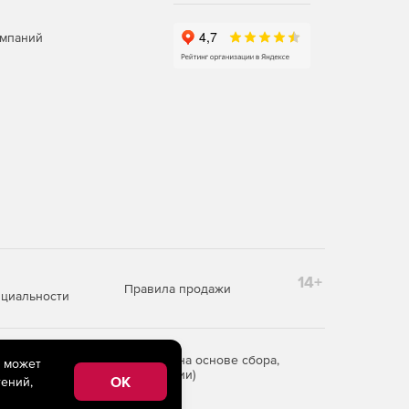
омпаний
14+
Правила продажи
циальности
редоставления информации на основе сбора,
e может
рритории Российской Федерации)
OK
ений,