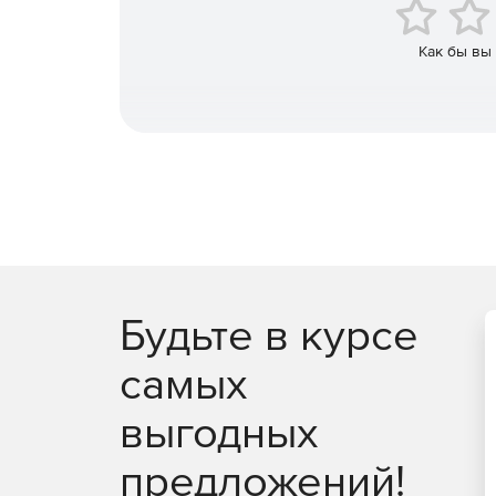
Remediation Manager – компонент Tripwire Ent
автоматизировать восстановление конфигур
Как бы вы
отклонений или изменений. Помимо этого Re
конфигурации новых систем, так как ручное 
политиками и рекомендациями по безопасно
затрат с высокой вероятностью совершения
Будьте в курсе
самых
выгодных
предложений!