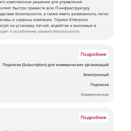
это комплексное решение для управления
оляет быстро привести всю IT-инфраструктуру
дартами безопасности, а также иметь возможность легко
ивы и сервисы компании. Tripwire Enterprise
отря на установку патчей, апдейтов и вносимые в
одят к ослаблению уровня безопасности.
в, каждый из которых оптимизирован для выполнения
 интеграции, они представляют целостное законченное
Подробнее
Подписка (Subscription) для коммерческих организаций
ия политиками, определяющими доверенное состояние
т более 300 политик, определяющих доверенное
Электронный
 отраслевыми стандартами, в том числе и политики по
тупности и производительности. Помимо этого можно
Подписка
тренними стандартами компании.
Коммерческая
для проверки целостности в большой гетерогенной
Срок доставки: 1-3 раб.дн. Softline.
 превращает «пассивную» проверку конфигураций в
руктуры, которое моментально обнаруживает
Подробнее
гурации в режиме реального времени.