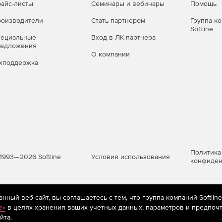
айс-листы
Семинары и вебинары
Помощь
оизводители
Стать партнером
Группа к
Softline
пециальные
Вход в ЛК партнера
редложения
О компании
хподдержка
Политика
Условия использования
1993—2026 Softline
конфиден
яются
рекомендательные технологии
(информационные технологии п
ный веб-сайт, вы соглашаетесь с тем, что группа компаний Softlin
предпочтениям пользователей сети «Интернет», находящихся на те
e»
в целях хранения ваших учетных данных, параметров и предпочт
йта.