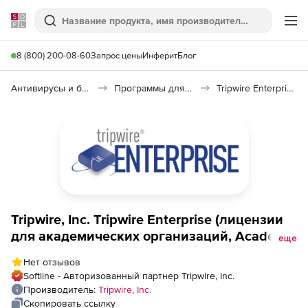
Softline
Поиск
Ме
8 (800) 200-08-60
Запрос цены
Инферит
Блог
Антивирусы и безопасность
Программы для защиты информации
Tripwire Enterprise
Tripwire, Inc. Tripwire Enterprise (лицензии
для академических организаций, Academic
еще
Institution Site License), File Systems
Нет отзывов
Monitoring-Tier 6 (40,000-59,999 Enrolled
Softline - Авторизованный партнер Tripwire, Inc.
Students)
Производитель:
Tripwire, Inc.
Скопировать ссылку