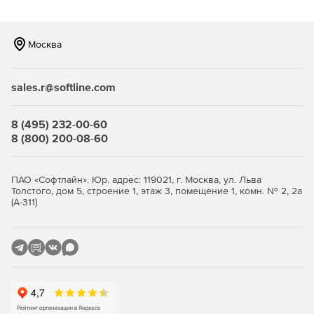
который позволяет отделу IT-безопасности
автоматизировать восстановление конфигураций до
доверенного состояния в случае обнаружения
Москва
отклонений или изменений. Помимо этого Remediation
Manager позволяет автоматизировать процесс
конфигурации новых систем, так как ручное
sales.r@softline.com
конфигурирование систем в соответствии со всеми
политиками и рекомендациями по безопасности – это
процесс требующий больших временных затрат с
8 (495) 232-00-60
высокой вероятностью совершения ошибок.
8 (800) 200-08-60
ПАО «Софтлайн». Юр. адрес: 119021, г. Москва, ул. Льва
Толстого, дом 5, строение 1, этаж 3, помещение 1, комн. № 2, 2а
(А-311)