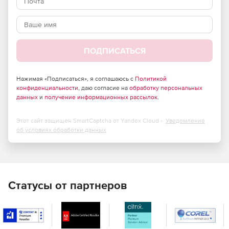
Policy Manager предназначен для управления
политиками, определяющими доверенное состояние
систем. Библиотека Policy Manager включает более
300 политик, определяющих доверенное состояние в
ПОДПИСАТЬСЯ
соответствии с международными отраслевыми
стандартами, в том числе и политики по оптимизации
систем и сервисов в плане доступности и
Нажимая «Подписаться», я соглашаюсь с
Политикой
производительности. Помимо этого можно создать
конфиденциальности
, даю согласие на
обработку персональных
данных
и
получение информационных рассылок
.
свои политики в соответствии с внутренними
стандартами компании.
Этот сайт защищен SmartCaptcha от Yandex Cloud -
Уведомление
File Integrity Manager – стандарт де-факто для
об условиях обработки данных
проверки целостности в большой гетерогенной
инфраструктуре. Вместе с Policy Manager он
превращает «пассивную» проверку конфигураций в
решение по непрерывной защите IT-инфраструктуры,
которое моментально обнаруживает отклонение от
Статусы от партнеров
ожидаемой защищенной конфигурации в режиме
реального времени.
Remediation Manager – компонент Tripwire Enterprise,