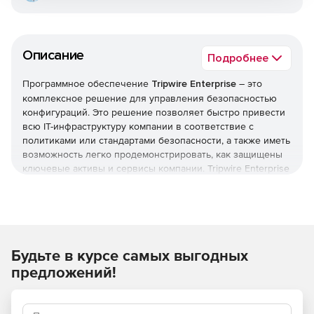
Описание
Подробнее
Программное обеспечение
Tripwire Enterprise
– это
комплексное решение для управления безопасностью
конфигураций. Это решение позволяет быстро привести
всю IT-инфраструктуру компании в соответствие с
политиками или стандартами безопасности, а также иметь
возможность легко продемонстрировать, как защищены
ключевые активы и сервисы компании. Tripwire Enterprise
постоянно поддерживает это соответствие, несмотря на
установку патчей, апдейтов и вносимые в конфигурацию
изменения, которые обычно приводят к ослаблению
уровня безопасности.
Будьте в курсе самых выгодных
Tripwire Enterprise состоит из трех компонентов, каждый
из которых оптимизирован для выполнения конкретной
предложений!
задачи, а вместе, благодаря тесной интеграции, они
представляют целостное законченное решение по
энтерпрайз-уровня.