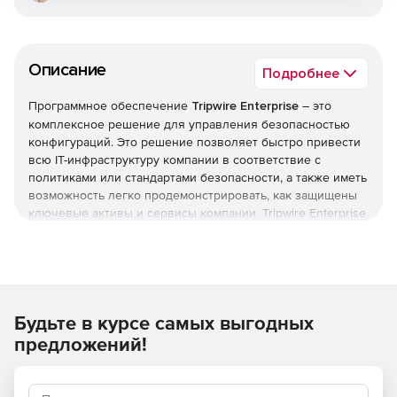
Описание
Подробнее
Программное обеспечение
Tripwire Enterprise
– это
комплексное решение для управления безопасностью
конфигураций. Это решение позволяет быстро привести
всю IT-инфраструктуру компании в соответствие с
политиками или стандартами безопасности, а также иметь
возможность легко продемонстрировать, как защищены
ключевые активы и сервисы компании. Tripwire Enterprise
постоянно поддерживает это соответствие, несмотря на
установку патчей, апдейтов и вносимые в конфигурацию
изменения, которые обычно приводят к ослаблению
уровня безопасности.
Будьте в курсе самых выгодных
Tripwire Enterprise состоит из трех компонентов, каждый
из которых оптимизирован для выполнения конкретной
предложений!
задачи, а вместе, благодаря тесной интеграции, они
представляют целостное законченное решение по
энтерпрайз-уровня.