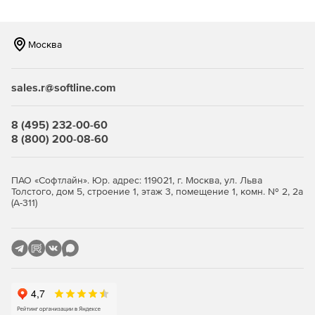
который позволяет отделу IT-безопасности
автоматизировать восстановление конфигураций до
доверенного состояния в случае обнаружения
Москва
отклонений или изменений. Помимо этого Remediation
Manager позволяет автоматизировать процесс
конфигурации новых систем, так как ручное
sales.r@softline.com
конфигурирование систем в соответствии со всеми
политиками и рекомендациями по безопасности – это
процесс требующий больших временных затрат с
8 (495) 232-00-60
высокой вероятностью совершения ошибок.
8 (800) 200-08-60
ПАО «Софтлайн». Юр. адрес: 119021, г. Москва, ул. Льва
Толстого, дом 5, строение 1, этаж 3, помещение 1, комн. № 2, 2а
(А-311)