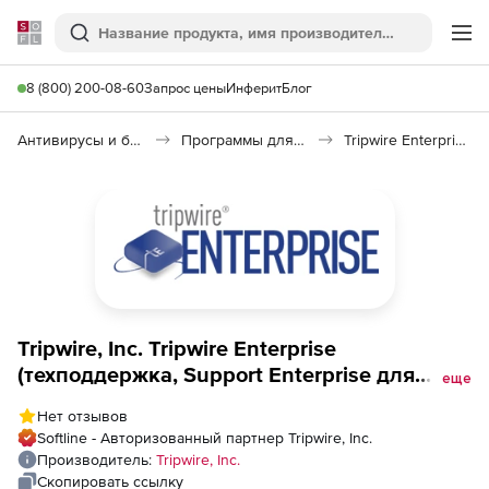
Softline
Поиск
Ме
8 (800) 200-08-60
Запрос цены
Инферит
Блог
Антивирусы и безопасность
Программы для защиты информации
Tripwire Enterprise
Tripwire, Inc. Tripwire Enterprise
(техподдержка, Support Enterprise для
еще
академических организаций, Academic
Нет отзывов
Institution Site License), Directory Services
Softline - Авторизованный партнер Tripwire, Inc.
Monitoring-Tier 5
Производитель:
Tripwire, Inc.
Скопировать ссылку