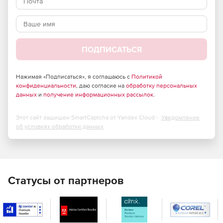
Policy Manager предназначен для управления
политиками, определяющими доверенное состояние
систем. Библиотека Policy Manager включает более
300 политик, определяющих доверенное состояние в
ПОДПИСАТЬСЯ
соответствии с международными отраслевыми
стандартами, в том числе и политики по оптимизации
систем и сервисов в плане доступности и
Нажимая «Подписаться», я соглашаюсь с
Политикой
производительности. Помимо этого можно создать
конфиденциальности
, даю согласие на
обработку персональных
данных
и
получение информационных рассылок
.
свои политики в соответствии с внутренними
стандартами компании.
Этот сайт защищен SmartCaptcha от Yandex Cloud -
Уведомление
File Integrity Manager – стандарт де-факто для
об условиях обработки данных
проверки целостности в большой гетерогенной
инфраструктуре. Вместе с Policy Manager он
превращает «пассивную» проверку конфигураций в
решение по непрерывной защите IT-инфраструктуры,
которое моментально обнаруживает отклонение от
Статусы от партнеров
ожидаемой защищенной конфигурации в режиме
реального времени.
Remediation Manager – компонент Tripwire Enterprise,