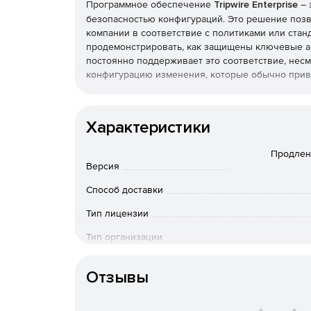
Программное обеспечение
Tripwire Enterprise
– 
безопасностью конфигураций. Это решение позв
компании в соответствие с политиками или стан
продемонстрировать, как защищены ключевые акт
постоянно поддерживает это соответствие, несм
конфигурацию изменения, которые обычно прив
Tripwire Enterprise состоит из трех компоненто
конкретной задачи, а вместе, благодаря тесной
Характеристики
решение по энтерпрайз-уровня.
Продлени
Policy Manager предназначен для управлен
Версия
систем. Библиотека Policy Manager включае
состояние в соответствии с международными
Способ доставки
оптимизации систем и сервисов в плане дос
Тип лицензии
создать свои политики в соответствии с вну
Тип организации
File Integrity Manager – стандарт де-факто 
инфраструктуре. Вместе с Policy Manager он
Особенности доставки
решение по непрерывной защите IT-инфраст
Отзывы
отклонение от ожидаемой защищенной конфи