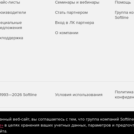
айс-листы
Семинары и вебинары
Помощь
оизводители
Стать партнером
Группа к
Softline
пециальные
Вход в ЛК партнера
редложения
О компании
хподдержка
Политика
Условия использования
1993—2026 Softline
конфиден
яются
рекомендательные технологии
(информационные технологии п
ный веб-сайт, вы соглашаетесь с тем, что группа компаний Softlin
предпочтениям пользователей сети «Интернет», находящихся на те
e»
в целях хранения ваших учетных данных, параметров и предпочт
йта.