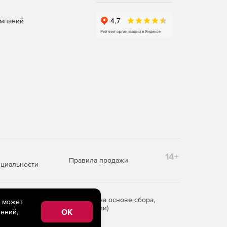
омпаний
14+
Правила продажи
циальности
редоставления информации на основе сбора,
e может
рритории Российской Федерации)
OK
ений,