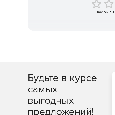
Remediation Manager – компонент Tripwire Ent
автоматизировать восстановление конфигур
Как бы вы
отклонений или изменений. Помимо этого Re
конфигурации новых систем, так как ручное 
политиками и рекомендациями по безопасно
затрат с высокой вероятностью совершения
Будьте в курсе
самых
выгодных
предложений!