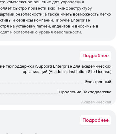
это комплексное решение для управления
оляет быстро привести всю IT-инфраструктуру
дартами безопасности, а также иметь возможность легко
ивы и сервисы компании. Tripwire Enterprise
отря на установку патчей, апдейтов и вносимые в
одят к ослаблению уровня безопасности.
в, каждый из которых оптимизирован для выполнения
 интеграции, они представляют целостное законченное
Подробнее
е техподдержки (Support) Enterprise для академических
ия политиками, определяющими доверенное состояние
организаций (Academic Institution Site License)
т более 300 политик, определяющих доверенное
 отраслевыми стандартами, в том числе и политики по
Электронный
тупности и производительности. Помимо этого можно
тренними стандартами компании.
Продление, Техподдержка
Академическая
для проверки целостности в большой гетерогенной
 превращает «пассивную» проверку конфигураций в
Срок доставки: 1-3 раб.дн. Softline.
руктуры, которое моментально обнаруживает
Подробнее
гурации в режиме реального времени.