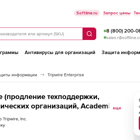
Softline.ru
Запрос цены
Те
8 (800) 200-0
Поиск
sales.r@softline.
ограммы
Антивирусы для организаций
Защита информ
ащиты информации
Tripwire Enterprise
rise (продление техподдержки,
мических организаций, Academic
еще
tory Services Monitoring-Tier 5
Tripwire, Inc.
лку