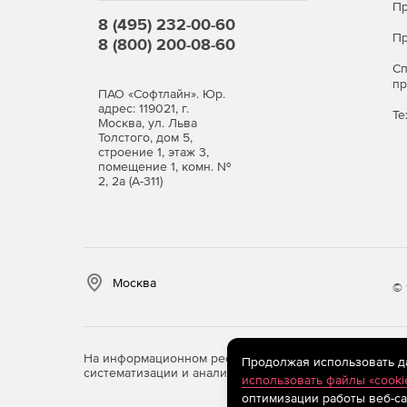
Пр
8 (495) 232-00-60
Пр
8 (800) 200-08-60
С
п
ПАО «Софтлайн». Юр.
адрес: 119021, г.
Те
Москва, ул. Льва
Толстого, дом 5,
строение 1, этаж 3,
помещение 1, комн. №
2, 2а (А-311)
Москва
© 
На информационном ресурсе store.softline.ru примен
Продолжая использовать дан
систематизации и анализа сведений, относящихся к 
использовать файлы «cooki
оптимизации работы веб-са