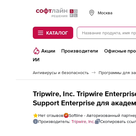
Softline
Москва
КАТАЛОГ
Акции
Производители
Офисные пр
ИИ
Антивирусы и безопасность
Программы для з
Tripwire, Inc. Tripwire Enterp
Support Enterprise для акаде
Institution Site License), Direc
Нет отзывов
Softline - Авторизованный партнер 
Производитель:
Tripwire, Inc.
Скопировать ссы