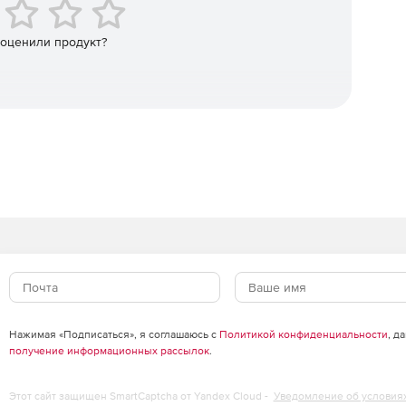
erprise, который позволяет отделу IT-безопасности
аций до доверенного состояния в случае обнаружения
 оценили продукт?
mediation Manager позволяет автоматизировать процесс
конфигурирование систем в соответствии со всеми
сти – это процесс требующий больших временных
 ошибок.
Нажимая «Подписаться», я соглашаюсь с
Политикой конфиденциальности
, д
получение информационных рассылок
.
Этот сайт защищен SmartCaptcha от Yandex Cloud -
Уведомление об условия