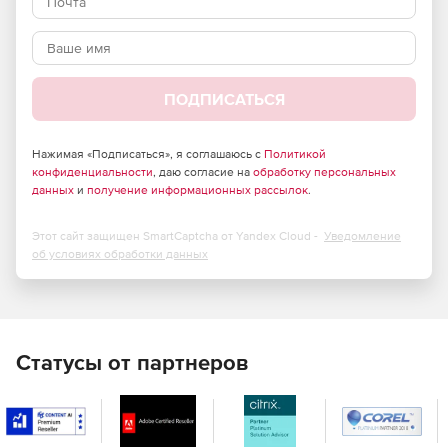
Policy Manager предназначен для управления
политиками, определяющими доверенное состояние
систем. Библиотека Policy Manager включает более
300 политик, определяющих доверенное состояние в
ПОДПИСАТЬСЯ
соответствии с международными отраслевыми
стандартами, в том числе и политики по оптимизации
систем и сервисов в плане доступности и
Нажимая «Подписаться», я соглашаюсь с
Политикой
производительности. Помимо этого можно создать
конфиденциальности
, даю согласие на
обработку персональных
данных
и
получение информационных рассылок
.
свои политики в соответствии с внутренними
стандартами компании.
Этот сайт защищен SmartCaptcha от Yandex Cloud -
Уведомление
File Integrity Manager – стандарт де-факто для
об условиях обработки данных
проверки целостности в большой гетерогенной
инфраструктуре. Вместе с Policy Manager он
превращает «пассивную» проверку конфигураций в
решение по непрерывной защите IT-инфраструктуры,
которое моментально обнаруживает отклонение от
Статусы от партнеров
ожидаемой защищенной конфигурации в режиме
реального времени.
Remediation Manager – компонент Tripwire Enterprise,