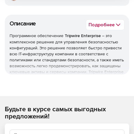
Описание
Подробнее
Программное обеспечение
Tripwire Enterprise
– это
комплексное решение для управления безопасностью
конфигураций. Это решение позволяет быстро привести
всю IT-инфраструктуру компании в соответствие с
политиками или стандартами безопасности, а также иметь
возможность легко продемонстрировать, как защищены
ключевые активы и сервисы компании. Tripwire Enterprise
постоянно поддерживает это соответствие, несмотря на
установку патчей, апдейтов и вносимые в конфигурацию
изменения, которые обычно приводят к ослаблению
уровня безопасности.
Будьте в курсе самых выгодных
Tripwire Enterprise состоит из трех компонентов, каждый
из которых оптимизирован для выполнения конкретной
предложений!
задачи, а вместе, благодаря тесной интеграции, они
представляют целостное законченное решение по
энтерпрайз-уровня.