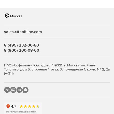
который позволяет отделу IT-безопасности
автоматизировать восстановление конфигураций до
доверенного состояния в случае обнаружения
Москва
отклонений или изменений. Помимо этого Remediation
Manager позволяет автоматизировать процесс
конфигурации новых систем, так как ручное
sales.r@softline.com
конфигурирование систем в соответствии со всеми
политиками и рекомендациями по безопасности – это
процесс требующий больших временных затрат с
8 (495) 232-00-60
высокой вероятностью совершения ошибок.
8 (800) 200-08-60
ПАО «Софтлайн». Юр. адрес: 119021, г. Москва, ул. Льва
Толстого, дом 5, строение 1, этаж 3, помещение 1, комн. № 2, 2а
(А-311)