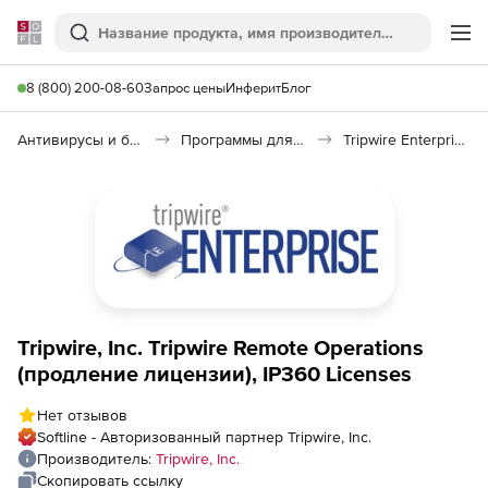
Softline
Поиск
Ме
8 (800) 200-08-60
Запрос цены
Инферит
Блог
Антивирусы и безопасность
Программы для защиты информации
Tripwire Enterprise
Tripwire, Inc. Tripwire Remote Operations
(продление лицензии), IP360 Licenses
Нет отзывов
Softline - Авторизованный партнер Tripwire, Inc.
Производитель:
Tripwire, Inc.
Скопировать ссылку