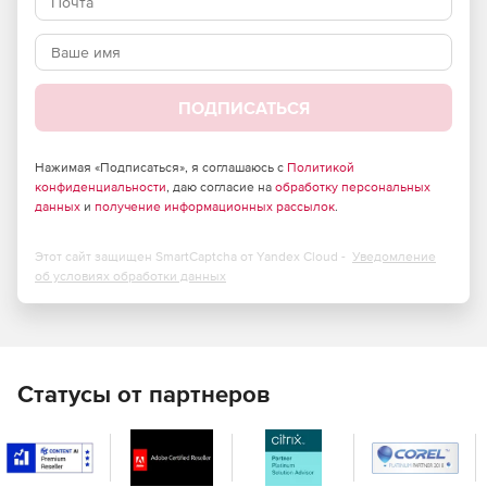
Policy Manager предназначен для управления
политиками, определяющими доверенное состояние
систем. Библиотека Policy Manager включает более
300 политик, определяющих доверенное состояние в
ПОДПИСАТЬСЯ
соответствии с международными отраслевыми
стандартами, в том числе и политики по оптимизации
систем и сервисов в плане доступности и
Нажимая «Подписаться», я соглашаюсь с
Политикой
производительности. Помимо этого можно создать
конфиденциальности
, даю согласие на
обработку персональных
данных
и
получение информационных рассылок
.
свои политики в соответствии с внутренними
стандартами компании.
Этот сайт защищен SmartCaptcha от Yandex Cloud -
Уведомление
File Integrity Manager – стандарт де-факто для
об условиях обработки данных
проверки целостности в большой гетерогенной
инфраструктуре. Вместе с Policy Manager он
превращает «пассивную» проверку конфигураций в
решение по непрерывной защите IT-инфраструктуры,
которое моментально обнаруживает отклонение от
Статусы от партнеров
ожидаемой защищенной конфигурации в режиме
реального времени.
Remediation Manager – компонент Tripwire Enterprise,