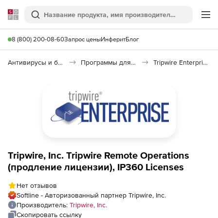
Softline
Поиск
Ме
8 (800) 200-08-60
Запрос цены
Инферит
Блог
Антивирусы и безопасность
Программы для защиты информации
Tripwire Enterprise
Tripwire, Inc. Tripwire Remote Operations
(продление лицензии), IP360 Licenses
Нет отзывов
Softline - Авторизованный партнер Tripwire, Inc.
Производитель:
Tripwire, Inc.
Скопировать ссылку