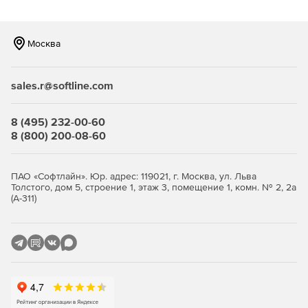
который позволяет отделу IT-безопасности
автоматизировать восстановление конфигураций до
доверенного состояния в случае обнаружения
Москва
отклонений или изменений. Помимо этого Remediation
Manager позволяет автоматизировать процесс
конфигурации новых систем, так как ручное
sales.r@softline.com
конфигурирование систем в соответствии со всеми
политиками и рекомендациями по безопасности – это
процесс требующий больших временных затрат с
8 (495) 232-00-60
высокой вероятностью совершения ошибок.
8 (800) 200-08-60
ПАО «Софтлайн». Юр. адрес: 119021, г. Москва, ул. Льва
Толстого, дом 5, строение 1, этаж 3, помещение 1, комн. № 2, 2а
(А-311)