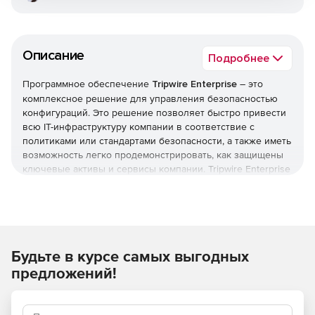
Описание
Подробнее
Программное обеспечение
Tripwire Enterprise
– это
комплексное решение для управления безопасностью
конфигураций. Это решение позволяет быстро привести
всю IT-инфраструктуру компании в соответствие с
политиками или стандартами безопасности, а также иметь
возможность легко продемонстрировать, как защищены
ключевые активы и сервисы компании. Tripwire Enterprise
постоянно поддерживает это соответствие, несмотря на
установку патчей, апдейтов и вносимые в конфигурацию
изменения, которые обычно приводят к ослаблению
уровня безопасности.
Будьте в курсе самых выгодных
Tripwire Enterprise состоит из трех компонентов, каждый
из которых оптимизирован для выполнения конкретной
предложений!
задачи, а вместе, благодаря тесной интеграции, они
представляют целостное законченное решение по
энтерпрайз-уровня.